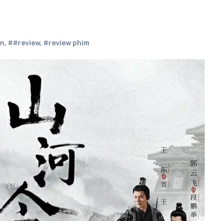
en
,
##review
,
#review phim