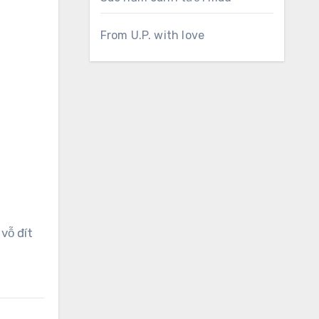
From U.P. with love
vỗ đít