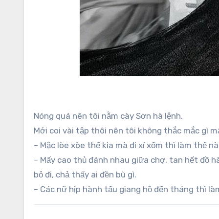
Nóng quá nên tôi nằm cày Sơn hà lệnh.
Mới coi vài tập thôi nên tôi không thắc mắc gì 
– Mặc lòe xòe thế kia mà đi xí xổm thì làm thế n
– Mấy cao thủ đánh nhau giữa chợ, tan hết đồ hà
bỏ đi, chả thấy ai đền bù gì.
– Các nữ hịp hành tẩu giang hồ đến tháng thì l