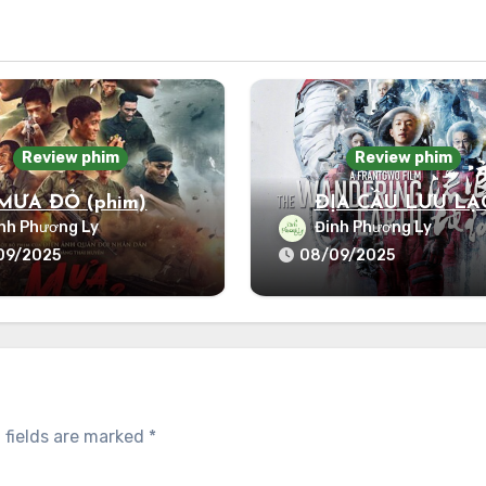
Review phim
Review phim
MƯA ĐỎ (phim)
ĐỊA CẦU LƯU LẠ
nh Phương Ly
Đinh Phương Ly
09/2025
08/09/2025
 fields are marked
*