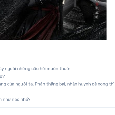
mấy ngoài những câu hỏi muôn thuở:
ào?
ng của người ta. Phân thắng bại, nhận huynh đệ xong thì 
àm như nào nhể?