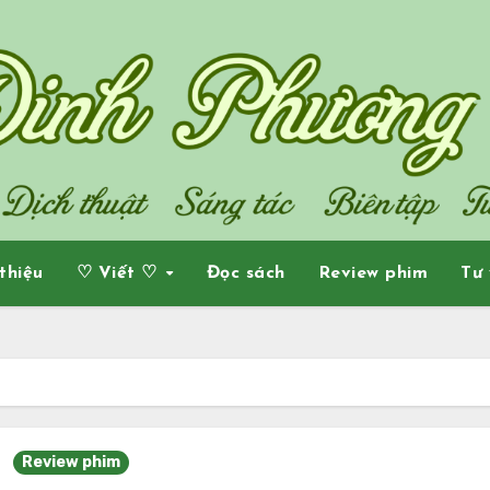
 thiệu
♡ Viết ♡
Đọc sách
Review phim
Tư 
Review phim