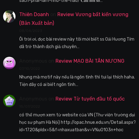
sach-phai-lam-nhu-the-nao/ 𝐂𝐚̂𝐮 𝐡𝐨̉𝐢 𝐬𝐨̂́…
Thiên Doanh
on
Review Vương bất kiến vương
(Bản Xuất bản)
08/04/2023
Ôi trời ơi, đọc bài review này tôi mới biết ss Oải Hương Tím
đã trở thành dịch giả chuyên…
Anonymous
on
Review MẠO BÀI TÂN NƯƠNG
07/10/2022
Nhưng mà motif này nếu là ngôn tình thì tui lại thích haha.
Tiện đây có ai biết ngôn tình…
Anonymous
on
Review Từ tuyến đầu tổ quốc
15/07/2022
có thể mượn xem từ website của VN (Thư viện trường đại
học sư phạm Hà Nội) http://opac.hnue.edu.vn/Detail.aspx?
id=1720&pIdx=5&f=nhaxuatban&v=V%u0103n+hoc