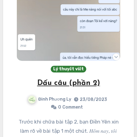
Lý thuyết viết
Dấu câu (phần 2)
Đinh Phương Ly
23/08/2023
0
Comment
Trước khi chữa bài tập 2, bạn Điền Yên xin
làm rõ về bài tập 1 một chút. 𝐻𝑜̂𝑚 𝑛𝑎𝑦, 𝑡𝑜̂𝑖