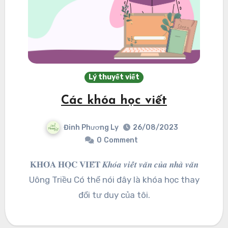
Lý thuyết viết
Các khóa học viết
Đinh Phương Ly
26/08/2023
0
Comment
𝐊𝐇𝐎́𝐀 𝐇𝐎̣𝐂 𝐕𝐈𝐄̂́𝐓 𝑲𝒉𝒐́𝒂 𝒗𝒊𝒆̂́𝒕 𝒗𝒂̆𝒏 𝒄𝒖̉𝒂 𝒏𝒉𝒂̀ 𝒗𝒂̆𝒏
Uông Triều Có thể nói đây là khóa học thay
đổi tư duy của tôi.