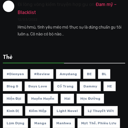
Đi lòng vòng kiếm truyện hợp gu
on
Đam mỹ –
Blacklist
12/03/2022
Hmũ hmũ, tình yêu méo mó thực sự là đúng chuẩn gu tôi
luôn ạ. Cô nào có bộ nào…
Thẻ
#dienyen
#review
Amydang
BE
BL
Blog G
Boys Love
Cổ Trang
Dammy
HE
Hiện Đại
Huyền Huyễn
Hài
Học Đường
Kinh Dị
Kiếm Hiệp
Light Novel
Lý Thuyết Viết
Lạm Dụng
Manga
Manhwa
Mạt Thế. Phiêu Lưu