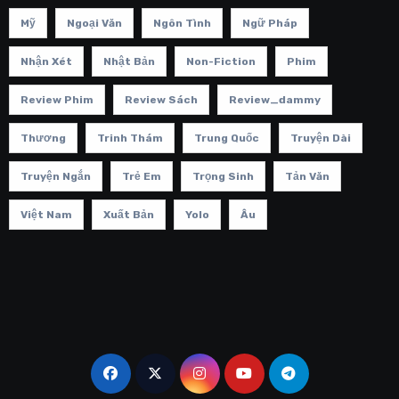
Mỹ
Ngoại Văn
Ngôn Tình
Ngữ Pháp
Nhận Xét
Nhật Bản
Non-Fiction
Phim
Review Phim
Review Sách
Review_dammy
Thương
Trinh Thám
Trung Quốc
Truyện Dài
Truyện Ngắn
Trẻ Em
Trọng Sinh
Tản Văn
Việt Nam
Xuất Bản
Yolo
Âu