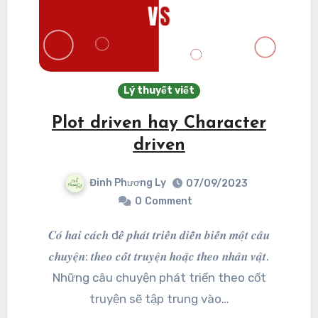
Lý thuyết viết
Plot driven hay Character
driven
Đinh Phương Ly
07/09/2023
0
Comment
𝑪𝒐́ 𝒉𝒂𝒊 𝒄𝒂́𝒄𝒉 đ𝒆̂̉ 𝒑𝒉𝒂́𝒕 𝒕𝒓𝒊𝒆̂̉𝒏 𝒅𝒊𝒆̂̃𝒏 𝒃𝒊𝒆̂́𝒏 𝒎𝒐̣̂𝒕 𝒄𝒂̂𝒖
𝒄𝒉𝒖𝒚𝒆̣̂𝒏: 𝒕𝒉𝒆𝒐 𝒄𝒐̂́𝒕 𝒕𝒓𝒖𝒚𝒆̣̂𝒏 𝒉𝒐𝒂̣̆𝒄 𝒕𝒉𝒆𝒐 𝒏𝒉𝒂̂𝒏 𝒗𝒂̣̂𝒕.
Những câu chuyện phát triển theo cốt
truyện sẽ tập trung vào…