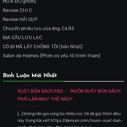
MƯA ĐỎ (phim)
Review Ctrl C
Review HẢI QUỲ
Chuyến phiêu lưu của ông Cá Rô
ĐỊA CẦU LƯU LẠC
CÔ ĐI MÀ LẤY CHỒNG TÔI (bản Nhật)
Salon de Holmes (Phim có yếu tố trinh thám)
Bình Luận Mới Nhất
XUẤT BẢN SÁCH FAQ
on
MUỐN XUẤT BẢN SÁCH
PHẢI LÀM NHƯ THẾ NÀO?
16/08/2024
[…] không nên gửi cùng lúc nhiều nơi, tôi đã giải thích điều
này trong bài viết https://dienyen.com/muon-xuat-ban-