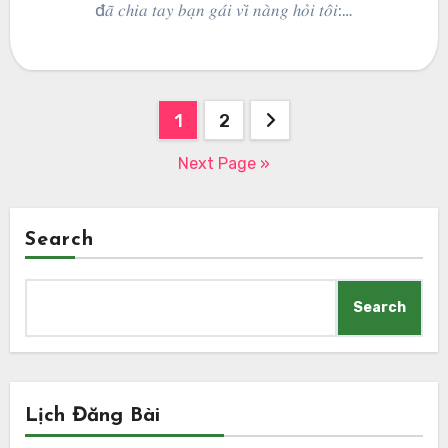
đ𝑎̃ 𝑐ℎ𝑖𝑎 𝑡𝑎𝑦 𝑏𝑎̣𝑛 𝑔𝑎́𝑖 𝑣𝑖̀ 𝑛𝑎̀𝑛𝑔 ℎ𝑜̉𝑖 𝑡𝑜̂𝑖:…
Posts
1
2
pagination
Next Page »
Search
Search
Lịch Đăng Bài