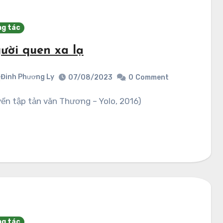
g tác
ười quen xa lạ
Đinh Phương Ly
07/08/2023
0
Comment
uyển tập tản văn Thương – Yolo, 2016)
g tác