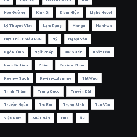
Học Đường
Kinh Dị
Kiếm Hiệp
Light Novel
Lý Thuyết Viết
Lạm Dụng
Manga
Manhwa
Mạt Thế. Phiêu Lưu
Mỹ
Ngoại Văn
Ngôn Tình
Ngữ Pháp
Nhận Xét
Nhật Bản
Non-Fiction
Phim
Review Phim
Review Sách
Review_dammy
Thương
Trinh Thám
Trung Quốc
Truyện Dài
Truyện Ngắn
Trẻ Em
Trọng Sinh
Tản Văn
Việt Nam
Xuất Bản
Yolo
Âu