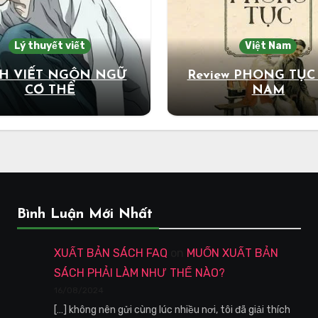
Lý thuyết viết
Việt Nam
H VIẾT NGÔN NGỮ
Review PHONG TỤC
CƠ THỂ
NAM
Bình Luận Mới Nhất
XUẤT BẢN SÁCH FAQ
on
MUỐN XUẤT BẢN
SÁCH PHẢI LÀM NHƯ THẾ NÀO?
16/08/2024
[…] không nên gửi cùng lúc nhiều nơi, tôi đã giải thích