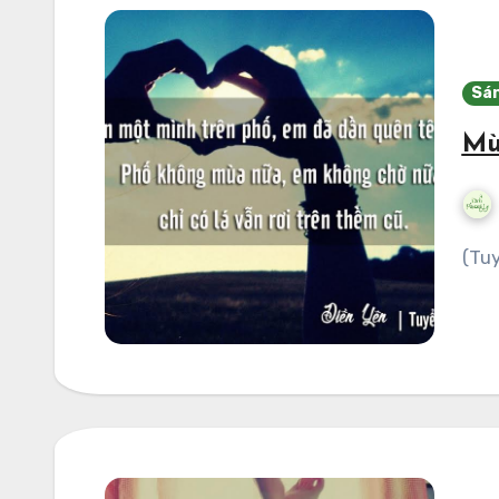
Sán
Mù
(T