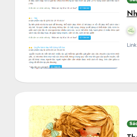
Nh
Lin
Sác