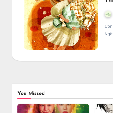
Th
Công ty phát hành: Bách Việt Nhà xuất bản: Văn Học
Ngà
You Missed