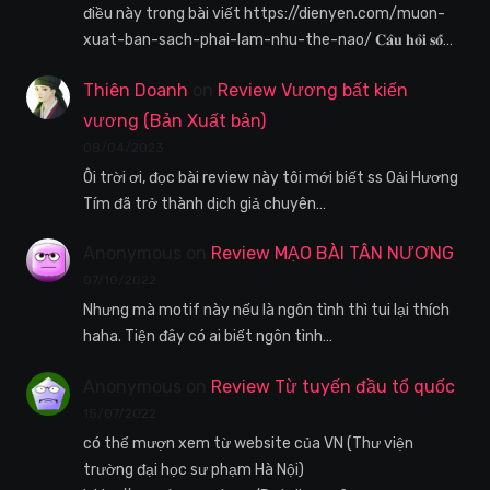
điều này trong bài viết https://dienyen.com/muon-
xuat-ban-sach-phai-lam-nhu-the-nao/ 𝐂𝐚̂𝐮 𝐡𝐨̉𝐢 𝐬𝐨̂́…
Thiên Doanh
on
Review Vương bất kiến
vương (Bản Xuất bản)
08/04/2023
Ôi trời ơi, đọc bài review này tôi mới biết ss Oải Hương
Tím đã trở thành dịch giả chuyên…
Anonymous
on
Review MẠO BÀI TÂN NƯƠNG
07/10/2022
Nhưng mà motif này nếu là ngôn tình thì tui lại thích
haha. Tiện đây có ai biết ngôn tình…
Anonymous
on
Review Từ tuyến đầu tổ quốc
15/07/2022
có thể mượn xem từ website của VN (Thư viện
trường đại học sư phạm Hà Nội)