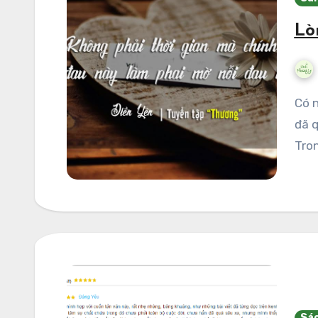
Lò
Có những đêm vẩn vơ tôi nghĩ về những cuộc tình
đã q
Tron
Sác