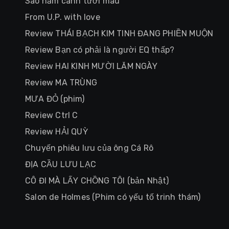
Sao năm cánh tươi màu
From U.P. with love
Review THÁI BẠCH KIM TINH ĐANG PHIỀN MUỘN
Review Bạn có phải là người EQ thấp?
Review HAI KINH MƯỜI LĂM NGÀY
Review MA TRÙNG
MƯA ĐỎ (phim)
Review Ctrl C
Review HẢI QUỲ
Chuyến phiêu lưu của ông Cá Rô
ĐỊA CẦU LƯU LẠC
CÔ ĐI MÀ LẤY CHỒNG TÔI (bản Nhật)
Salon de Holmes (Phim có yếu tố trinh thám)