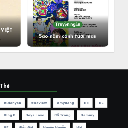
Truyện ngắn
 VIỆT
Sao năm cánh tươi màu
Thẻ
#dienyen
#review
Amydang
BE
BL
Blog G
Boys Love
Cổ Trang
Dammy
HE
Hiện Đại
Huyền Huyễn
Hài