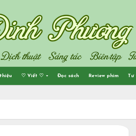
 thiệu
♡ Viết ♡
Đọc sách
Review phim
Tư 