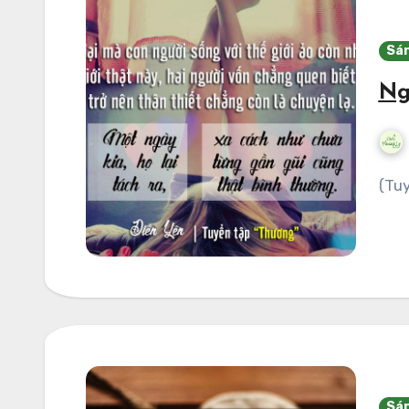
Sán
Ng
(T
Sán