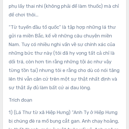
phụ lấy thai nhi (không phải để làm thuốc) mà chỉ
để chơi thôi…
“Từ tuyến đầu tổ quốc” là tập hợp những lá thư
gửi ra miền Bắc, kể về những câu chuyện miền
Nam. Tuy có nhiều nghi vấn về sự chính xác của
những bức thư này (tôi đã hy vọng tất cả chỉ là
dối trá, còn hơn tin rằng những tội ác như vậy
từng tồn tại) nhưng tôi e rằng cho dù có nói tăng
lên thì vẫn căn cứ trên một sự thật nhất định và
sự thật ấy đủ làm bất cứ ai đau lòng.
Trích đoạn
1) (Lá Thư từ xã Hiệp Hưng) “Anh Ty ở Hiệp Hưng
bị chúng đè ra mổ bụng cắt gan. Anh chạy hoảng,