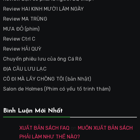
Review HAI KINH MƯỜI LĂM NGÀY
Review MA TRÙNG
MƯA ĐỎ (phim)
Review Ctrl C
Review HẢI QUỲ
Chuyến phiêu lưu của ông Cá Rô
ĐỊA CẦU LƯU LẠC
CÔ ĐI MÀ LẤY CHỒNG TÔI (bản Nhật)
Salon de Holmes (Phim có yếu tố trinh thám)
Bình Luận Mới Nhất
XUẤT BẢN SÁCH FAQ
on
MUỐN XUẤT BẢN SÁCH
PHẢI LÀM NHƯ THẾ NÀO?