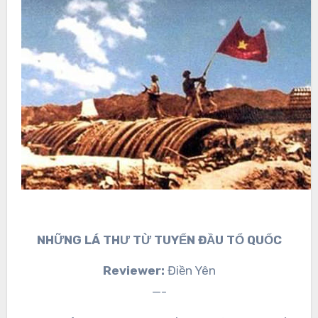
NHỮNG LÁ THƯ TỪ TUYẾN ĐẦU TỔ QUỐC
Reviewer:
Điền Yên
—-