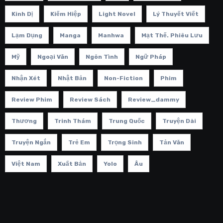
Kinh Dị
Kiếm Hiệp
Light Novel
Lý Thuyết Viết
Lạm Dụng
Manga
Manhwa
Mạt Thế. Phiêu Lưu
Mỹ
Ngoại Văn
Ngôn Tình
Ngữ Pháp
Nhận Xét
Nhật Bản
Non-Fiction
Phim
Review Phim
Review Sách
Review_dammy
Thương
Trinh Thám
Trung Quốc
Truyện Dài
Truyện Ngắn
Trẻ Em
Trọng Sinh
Tản Văn
Việt Nam
Xuất Bản
Yolo
Âu