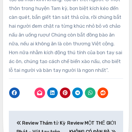
thôn trong huyện Tam kỳ, bọn biệt kích kéo đến
càn quét, bắn giết tàn sát thả cửa, rồi chúng bắt
hai người đem chặt ra từng khúc nhỏ bỏ vô chảo
nấu ăn uống ruợu! Chúng còn bắt đồng bào ăn
nữa, nếu ai không ăn là còn thương Việt cộng.
Hơn nữa nhằm kích động thú tính của bọn tay sai
ác ôn, chúng tạo cách chế biến xào nấu, cho biết
lỗ tai người và bàn tay người là ngon nhất”.
Post
Review Thám tử Kỳ
Review MỘT THẾ GIỚI
navigation
Phát – Vết tay trên
KHÔNG CÓ ĐÀN BÀ