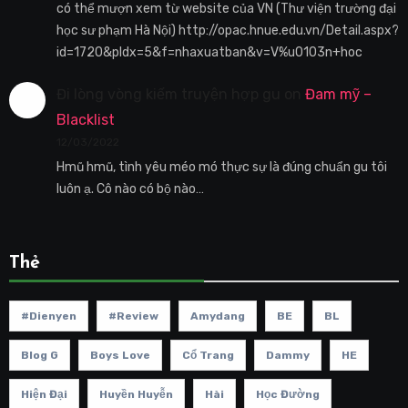
có thể mượn xem từ website của VN (Thư viện trường đại
học sư phạm Hà Nội) http://opac.hnue.edu.vn/Detail.aspx?
id=1720&pIdx=5&f=nhaxuatban&v=V%u0103n+hoc
Đi lòng vòng kiếm truyện hợp gu
on
Đam mỹ –
Blacklist
12/03/2022
Hmũ hmũ, tình yêu méo mó thực sự là đúng chuẩn gu tôi
luôn ạ. Cô nào có bộ nào…
Thẻ
#dienyen
#review
Amydang
BE
BL
Blog G
Boys Love
Cổ Trang
Dammy
HE
Hiện Đại
Huyền Huyễn
Hài
Học Đường