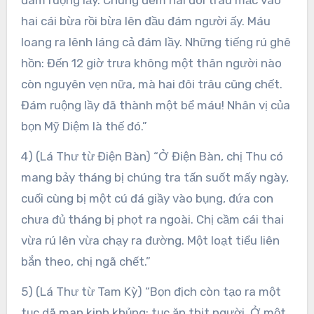
đám ruộng lầy. Chúng đem hai đôi trâu mắc vào
hai cái bừa rồi bừa lên đầu đám người ấy. Máu
loang ra lênh láng cả đám lầy. Những tiếng rú ghê
hồn: Đến 12 giờ trưa không một thân người nào
còn nguyên vẹn nữa, mà hai đôi trâu cũng chết.
Đám ruộng lầy đã thành một bể máu! Nhân vị của
bọn Mỹ Diệm là thế đó.”
4) (Lá Thư từ Điện Bàn) “Ở Điện Bàn, chị Thu có
mang bảy tháng bị chúng tra tấn suốt mấy ngày,
cuối cùng bị một cú đá giầy vào bụng, đứa con
chưa đủ tháng bị phọt ra ngoài. Chị cầm cái thai
vừa rú lên vừa chạy ra đường. Một loạt tiểu liên
bắn theo, chị ngã chết.”
5) (Lá Thư từ Tam Kỳ) “Bọn địch còn tạo ra một
tục dã man kinh khủng: tục ăn thịt người. Ở một