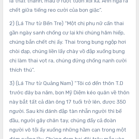
la thất thanh, máu ở ruột tuôn xối xả. Anh ngã ra
chết giữa tiếng reo cười của bọn giặc”.
2) (Lá Thư từ Bến Tre) “Một chị phụ nữ cấn thai
gần ngày sanh chống cự lại khi chúng hãm hiếp,
chúng bắn chết chị ấy. Thai trong bụng ngộp hơi
chòi đạp, chúng liền lấy chày vồ đập xuống bụng
chị làm thai vọt ra, chúng đứng chống nạnh cười
thích thú”.
3) (Lá Thư từ Quảng Nam) “Tôi có đến thôn T.D
trước đây ba năm, bọn Mỹ Diệm kéo quân về thôn
này bắt tất cả đàn ông 17 tuổi trở lên, được 350
người. Sau khi đánh đập tàn nhẫn người thì bể
đầu, người gãy chân tay, chúng đẩy cả đoàn
người vô tội ấy xuống những hầm cạn trong một