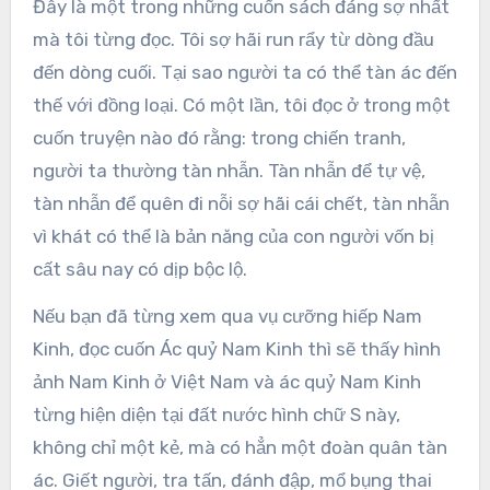
Đây là một trong những cuốn sách đáng sợ nhất
mà tôi từng đọc. Tôi sợ hãi run rẩy từ dòng đầu
đến dòng cuối. Tại sao người ta có thể tàn ác đến
thế với đồng loại. Có một lần, tôi đọc ở trong một
cuốn truyện nào đó rằng: trong chiến tranh,
người ta thường tàn nhẫn. Tàn nhẫn để tự vệ,
tàn nhẫn để quên đi nỗi sợ hãi cái chết, tàn nhẫn
vì khát có thể là bản năng của con người vốn bị
cất sâu nay có dịp bộc lộ.
Nếu bạn đã từng xem qua vụ cưỡng hiếp Nam
Kinh, đọc cuốn Ác quỷ Nam Kinh thì sẽ thấy hình
ảnh Nam Kinh ở Việt Nam và ác quỷ Nam Kinh
từng hiện diện tại đất nước hình chữ S này,
không chỉ một kẻ, mà có hẳn một đoàn quân tàn
ác. Giết người, tra tấn, đánh đập, mổ bụng thai