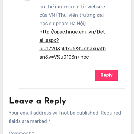
có thể mượn xem từ website
của VN (Thư viện trường đại
học sư phạm Hà Nội)
http://opac.hnue.edu.vn/Det
ail.aspx?
id=1720&pIdx=5&f=nhaxuatb
an&v=V%u0103n+hoc
Reply
Leave a Reply
Your email address will not be published.
Required
fields are marked
*
Comment
*