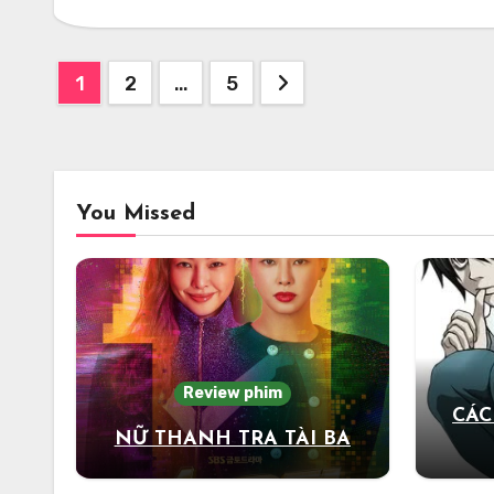
Posts
1
2
…
5
pagination
You Missed
Review phim
CÁC
NỮ THANH TRA TÀI BA