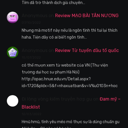
Tím đã trở thành dịch giả chuyên…
Anonymous
on
Review MẠO BÀI TÂN NƯƠNG
07/10/2022
Nhưng mà motif này nếu là ngôn tình thì tui lại thích
haha. Tiện đây có ai biết ngôn tình…
Anonymous
on
Review Từ tuyến đầu tổ quốc
15/07/2022
có thể mượn xem từ website của VN (Thư viện
trường đại học sư phạm Hà Nội)
http://opac.hnue.edu.vn/Detail.aspx?
id=1720&pIdx=5&f=nhaxuatban&v=V%u0103n+hoc
Đi lòng vòng kiếm truyện hợp gu
on
Đam mỹ –
Blacklist
12/03/2022
Hmũ hmũ, tình yêu méo mó thực sự là đúng chuẩn gu