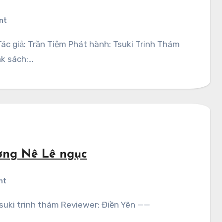
nt
nk sách:…
ờng Nê Lê ngục
nt
Tsuki trinh thám Reviewer: Điền Yên ——