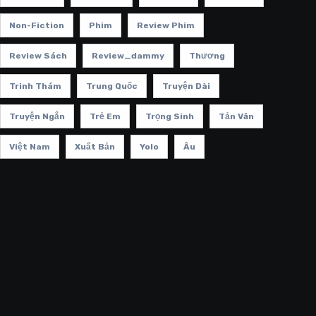
Non-Fiction
Phim
Review Phim
Review Sách
Review_dammy
Thương
Trinh Thám
Trung Quốc
Truyện Dài
Truyện Ngắn
Trẻ Em
Trọng Sinh
Tản Văn
Việt Nam
Xuất Bản
Yolo
Âu