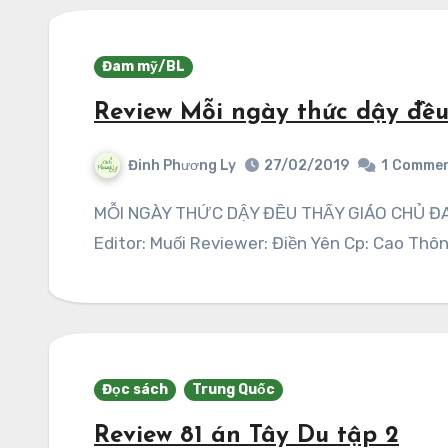
Đam mỹ/BL
Review Mỗi ngày thức dậy đều
Đinh Phương Ly
27/02/2019
1
Comme
MỖI NGÀY THỨC DẬY ĐỀU THẤY GIÁO CHỦ ĐANG UỐNG THUỐC Tác giả: Chung Hiểu Sinh
Editor: Muối Reviewer: Điền Yên Cp: Cao Th
Đọc sách
Trung Quốc
Review 81 án Tây Du tập 2