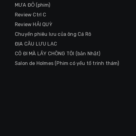
MƯA ĐỎ (phim)
Review Ctrl C
Review HẢI QUỲ
Chuyến phiêu lưu của ông Cá Rô
ĐỊA CẦU LƯU LẠC
CÔ ĐI MÀ LẤY CHỒNG TÔI (bản Nhật)
Salon de Holmes (Phim có yếu tố trinh thám)