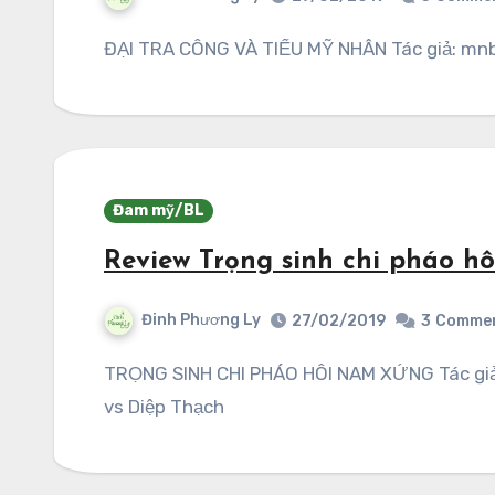
ĐẠI TRA CÔNG VÀ TIỂU MỸ NHÂN Tác giả: mnb
Đam mỹ/BL
Review Trọng sinh chi pháo h
Đinh Phương Ly
27/02/2019
3
Comme
TRỌNG SINH CHI PHÁO HÔI NAM XỨNG Tác giả: Diệp Ức Lạc Reviewer: Điền Yên Cp: Mộ Thần
vs Diệp Thạch