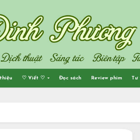
 thiệu
♡ Viết ♡
Đọc sách
Review phim
Tư 