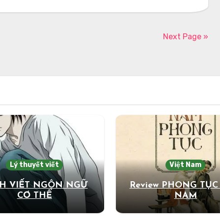
Next Page »
Lý thuyết viết
Việt Nam
H VIẾT NGÔN NGỮ
Review PHONG TỤC
CƠ THỂ
NAM