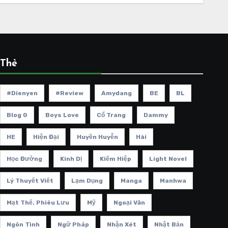
Thẻ
#dienyen
#review
Amydang
BE
BL
Blog G
Boys Love
Cổ Trang
Dammy
HE
Hiện Đại
Huyền Huyễn
Hài
Học Đường
Kinh Dị
Kiếm Hiệp
Light Novel
Lý Thuyết Viết
Lạm Dụng
Manga
Manhwa
Mạt Thế. Phiêu Lưu
Mỹ
Ngoại Văn
Ngôn Tình
Ngữ Pháp
Nhận Xét
Nhật Bản