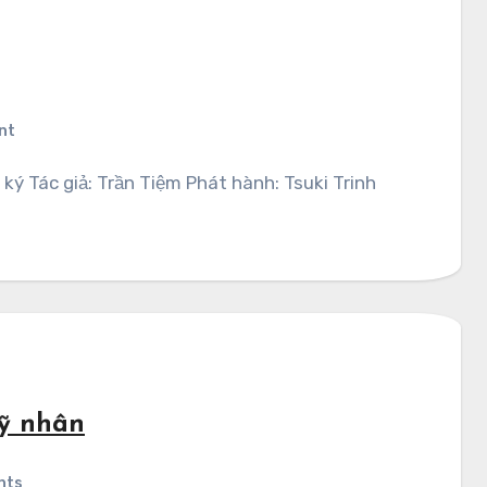
nt
n
mỹ nhân
nts