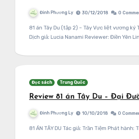
Đinh Phương Ly
30/12/2018
0
Comme
81 án Tây Du (tập 2) – Tây Vực liệt vương ký Tác giả: Trần Tiệm Phát hành: Tsuki Trinh Thám
Dịch giả: Lucia Nanami Reviewer: Điền Yên Li
Đọc sách
Trung Quốc
Review 81 án Tây Du – Đại Đư
Đinh Phương Ly
10/10/2018
0
Comme
81 ÁN TÂY DU Tác giả: Trần Tiệm Phát hành: 