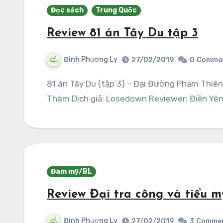
Đọc sách
Trung Quốc
Review 81 án Tây Du tập 3
Đinh Phương Ly
27/02/2019
0
Comme
81 án Tây Du (tập 3) – Đại Đường Phạm Thiên ký Tác giả: Trần Tiệm Phát hành: Tsuki Trinh
Thám Dịch giả: Losedown Reviewer: Điền Yê
Đam mỹ/BL
Review Đại tra công và tiểu 
Đinh Phương Ly
27/02/2019
3
Comme