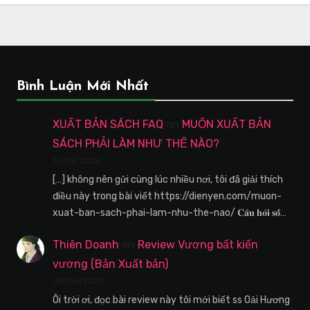
Bình Luận Mới Nhất
XUẤT BẢN SÁCH FAQ
on
MUỐN XUẤT BẢN
SÁCH PHẢI LÀM NHƯ THẾ NÀO?
16/08/2024
[…] không nên gửi cùng lúc nhiều nơi, tôi đã giải thích
điều này trong bài viết https://dienyen.com/muon-
xuat-ban-sach-phai-lam-nhu-the-nao/ 𝐂𝐚̂𝐮 𝐡𝐨̉𝐢 𝐬𝐨̂́…
Thiên Doanh
on
Review Vương bất kiến
vương (Bản Xuất bản)
08/04/2023
Ôi trời ơi, đọc bài review này tôi mới biết ss Oải Hương