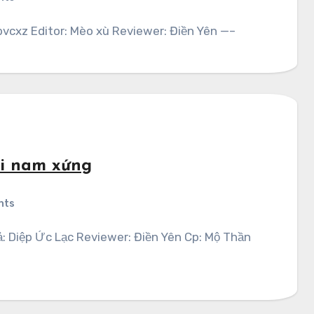
vcxz Editor: Mèo xù Reviewer: Điền Yên —–
ôi nam xứng
nts