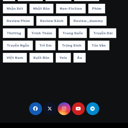
Nhận Xét
Nhật Bản
Non-Fiction
Phim
Review Phim
Review Sách
Review_dammy
Thương
Trinh Thám
Trung Quốc
Truyện Dài
Truyện Ngắn
Trẻ Em
Trọng Sinh
Tản Văn
Việt Nam
Xuất Bản
Yolo
Âu