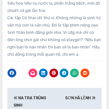
tiểu hoa tiều nụ nước lạ, phấn trắng bệch, môi đỏ
choét cả gái lẫn trai.
Cái tập Có thai rất thú vị. Không những là sinh tử
văn mà còn là sản nhũ. Đó là tập phim nâng cao
tinh thần bình đằng giới nha. Vì cđg mà chỉ có
đàn ông chơi gái chứ không có playgirl? “Nếu bạn
nghĩ bạn là nạn nhân thì bạn sẽ là bạn nhân”. Hãy
chủ động trong mỗi quan hệ, chị em ạ.
Post
NA TRA TRÙNG
SƠN HÀ LỆNH
navigation
SINH