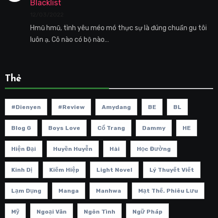
Blacklist
12/03/2022
Hmũ hmũ, tình yêu méo mó thực sự là đúng chuẩn gu tôi
luôn ạ. Cô nào có bộ nào…
Thẻ
#dienyen
#review
Amydang
BE
BL
Blog G
Boys Love
Cổ Trang
Dammy
HE
Hiện Đại
Huyền Huyễn
Hài
Học Đường
Kinh Dị
Kiếm Hiệp
Light Novel
Lý Thuyết Viết
Lạm Dụng
Manga
Manhwa
Mạt Thế. Phiêu Lưu
Mỹ
Ngoại Văn
Ngôn Tình
Ngữ Pháp