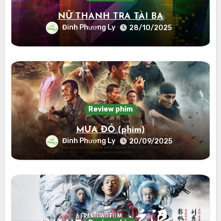
NỮ THANH TRA TÀI BA
Đinh Phương Ly
28/10/2025
Review phim
MƯA ĐỎ (phim)
Đinh Phương Ly
20/09/2025