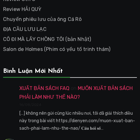
Review HẢI QUỲ
Chuyến phiêu lưu của ông Cá Rô
ĐỊA CẦU LƯU LẠC
CÔ ĐI MÀ LẤY CHỒNG TÔI (bản Nhật)
Salon de Holmes (Phim có yếu tố trinh thám)
Bình Luận Mới Nhất
XUẤT BẢN SÁCH FAQ
on
MUỐN XUẤT BẢN SÁCH
PHẢI LÀM NHƯ THẾ NÀO?
16/08/2024
[…] không nên gửi cùng lúc nhiều nơi, tôi đã giải thích điều
này trong bài viết https://dienyen.com/muon-xuat-ban-
sach-phai-lam-nhu-the-nao/ 𝐂𝐚̂𝐮 𝐡𝐨̉𝐢 𝐬𝐨̂́…