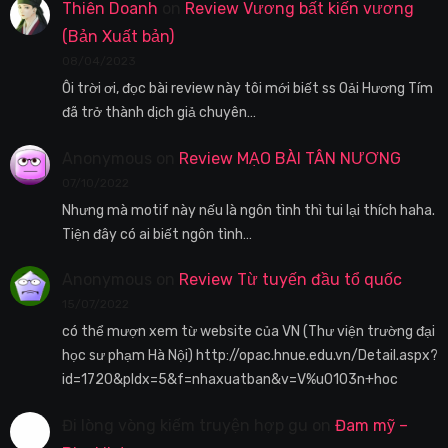
Thiên Doanh
on
Review Vương bất kiến vương
(Bản Xuất bản)
08/04/2023
Ôi trời ơi, đọc bài review này tôi mới biết ss Oải Hương Tím
đã trở thành dịch giả chuyên…
Anonymous
on
Review MẠO BÀI TÂN NƯƠNG
07/10/2022
Nhưng mà motif này nếu là ngôn tình thì tui lại thích haha.
Tiện đây có ai biết ngôn tình…
Anonymous
on
Review Từ tuyến đầu tổ quốc
15/07/2022
có thể mượn xem từ website của VN (Thư viện trường đại
học sư phạm Hà Nội) http://opac.hnue.edu.vn/Detail.aspx?
id=1720&pIdx=5&f=nhaxuatban&v=V%u0103n+hoc
Đi lòng vòng kiếm truyện hợp gu
on
Đam mỹ –