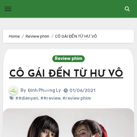
Skip
to
content
Home
Review phim
CÔ GÁI ĐẾN TỪ HƯ VÔ
Review phim
CÔ GÁI ĐẾN TỪ HƯ VÔ
By
Đinh Phương Ly
01/06/2021
##dienyen
,
##review
,
#review phim