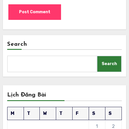
Search
Search
Lịch Đăng Bài
M
T
W
T
F
S
S
1
2