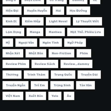
Hiện Đại
Huyền Huyễn
Hài
Học Đường
Kinh Dị
Kiếm Hiệp
Light Novel
Lý Thuyết Viết
Lạm Dụng
Manga
Manhwa
Mạt Thế. Phiêu Lưu
Mỹ
Ngoại Văn
Ngôn Tình
Ngữ Pháp
Nhận Xét
Nhật Bản
Non-Fiction
Phim
Review Phim
Review Sách
Review_dammy
Thương
Trinh Thám
Trung Quốc
Truyện Dài
Truyện Ngắn
Trẻ Em
Trọng Sinh
Tản Văn
Việt Nam
Xuất Bản
Yolo
Âu