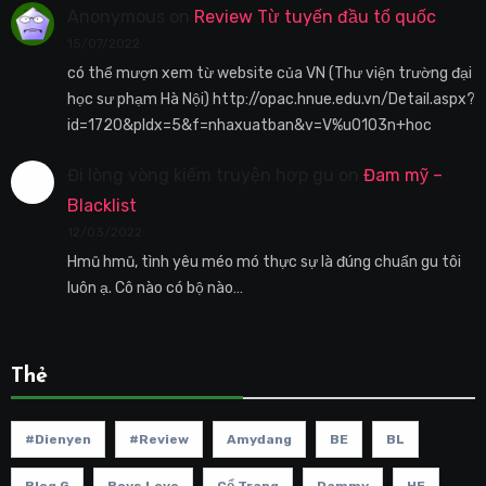
Anonymous
on
Review Từ tuyến đầu tổ quốc
15/07/2022
có thể mượn xem từ website của VN (Thư viện trường đại
học sư phạm Hà Nội) http://opac.hnue.edu.vn/Detail.aspx?
id=1720&pIdx=5&f=nhaxuatban&v=V%u0103n+hoc
Đi lòng vòng kiếm truyện hợp gu
on
Đam mỹ –
Blacklist
12/03/2022
Hmũ hmũ, tình yêu méo mó thực sự là đúng chuẩn gu tôi
luôn ạ. Cô nào có bộ nào…
Thẻ
#dienyen
#review
Amydang
BE
BL
Blog G
Boys Love
Cổ Trang
Dammy
HE