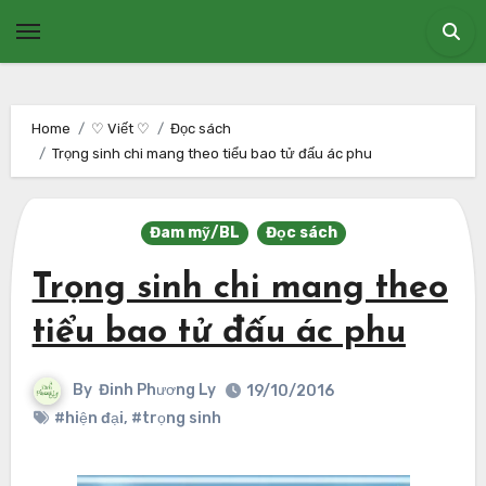
Skip
to
content
Home
♡ Viết ♡
Đọc sách
Trọng sinh chi mang theo tiểu bao tử đấu ác phu
Đam mỹ/BL
Đọc sách
Trọng sinh chi mang theo
tiểu bao tử đấu ác phu
By
Đinh Phương Ly
19/10/2016
#hiện đại
,
#trọng sinh