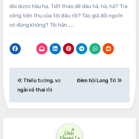
đòi được hầu hạ. Tiết tháo để đâu hả, hả, hả? Tra
công tiện thụ của tôi đâu rồi? Tác giả đổi người
có đúng không? Tôi hận……
Post
Thiếu tướng, vợ
Đêm hội Long Trì
navigation
ngài có thai rồi