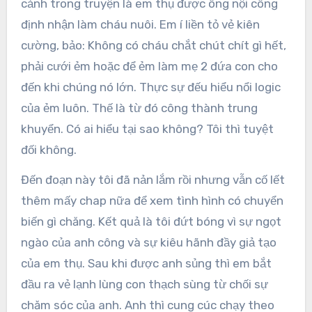
cảnh trong truyện là em thụ được ông nội công
định nhận làm cháu nuôi. Em í liền tỏ vẻ kiên
cường, bảo: Không có cháu chắt chút chít gì hết,
phải cưới ẻm hoặc để ẻm làm mẹ 2 đứa con cho
đến khi chúng nó lớn. Thực sự đếu hiểu nổi logic
của ẻm luôn. Thế là từ đó công thành trung
khuyển. Có ai hiểu tại sao không? Tôi thì tuyệt
đối không.
Đến đoạn này tôi đã nản lắm rồi nhưng vẫn cố lết
thêm mấy chap nữa để xem tình hình có chuyển
biến gì chăng. Kết quả là tôi đứt bóng vì sự ngọt
ngào của anh công và sự kiêu hãnh đầy giả tạo
của em thụ. Sau khi được anh sủng thì em bắt
đầu ra vẻ lạnh lùng con thạch sùng từ chối sự
chăm sóc của anh. Anh thì cung cúc chạy theo