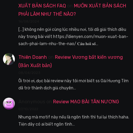
XUẤT BẢN SÁCH FAQ
on
MUỐN XUẤT BẢN SÁCH
PHẢI LÀM NHƯ THẾ NÀO?
16/08/2024
[…] không nên gửi cùng lúc nhiều nơi, tôi đã giải thích điều
này trong bài viết https://dienyen.com/muon-xuat-ban-
sach-phai-lam-nhu-the-nao/ 𝐂𝐚̂𝐮 𝐡𝐨̉𝐢 𝐬𝐨̂́…
Thiên Doanh
on
Review Vương bất kiến vương
(Bản Xuất bản)
08/04/2023
Ôi trời ơi, đọc bài review này tôi mới biết ss Oải Hương Tím
đã trở thành dịch giả chuyên…
Anonymous
on
Review MẠO BÀI TÂN NƯƠNG
07/10/2022
Nhưng mà motif này nếu là ngôn tình thì tui lại thích haha.
Tiện đây có ai biết ngôn tình…