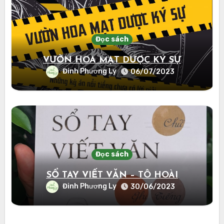
Đọc sách
VƯỜN HOA MẠT DƯỢC KÝ SỰ
Đinh Phương Ly
06/07/2023
Đọc sách
SỔ TAY VIẾT VĂN – TÔ HOÀI
Đinh Phương Ly
30/06/2023