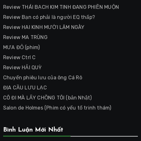
Review THÁI BẠCH KIM TINH ĐANG PHIỀN MUỘN
Review Bạn có phải là người EQ thấp?
Review HAI KINH MƯỜI LĂM NGÀY
Review MA TRÙNG
MƯA ĐỎ (phim)
Review Ctrl C
Review HẢI QUỲ
Chuyến phiêu lưu của ông Cá Rô
ĐỊA CẦU LƯU LẠC
CÔ ĐI MÀ LẤY CHỒNG TÔI (bản Nhật)
Salon de Holmes (Phim có yếu tố trinh thám)
Bình Luận Mới Nhất