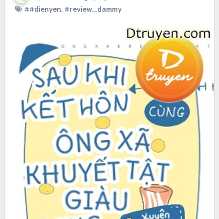
##dienyen
,
#review_dammy