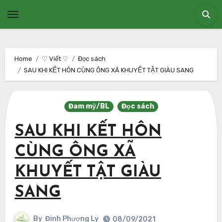
Skip
to
content
Home
♡ Viết ♡
Đọc sách
SAU KHI KẾT HÔN CÙNG ÔNG XÃ KHUYẾT TẬT GIÀU SANG
Đam mỹ/BL
Đọc sách
SAU KHI KẾT HÔN
CÙNG ÔNG XÃ
KHUYẾT TẬT GIÀU
SANG
By
Đinh Phương Ly
08/09/2021