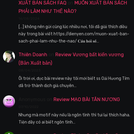
XUẤT BẢN SÁCH FAQ
on
MUỐN XUẤT BẢN SÁCH
PHẢI LÀM NHƯ THẾ NÀO?
16/08/2024
[…] không nên gửi cùng lúc nhiều nơi, tôi đã giải thích điều
này trong bài viết https://dienyen.com/muon-xuat-ban-
sach-phai-lam-nhu-the-nao/ 𝐂𝐚̂𝐮 𝐡𝐨̉𝐢 𝐬𝐨̂́…
Thiên Doanh
on
Review Vương bất kiến vương
(Bản Xuất bản)
08/04/2023
Ôi trời ơi, đọc bài review này tôi mới biết ss Oải Hương Tím
đã trở thành dịch giả chuyên…
Anonymous
on
Review MẠO BÀI TÂN NƯƠNG
07/10/2022
Nhưng mà motif này nếu là ngôn tình thì tui lại thích haha.
Tiện đây có ai biết ngôn tình…