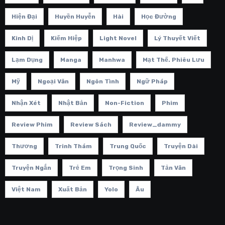
Hiện Đại
Huyền Huyễn
Hài
Học Đường
Kinh Dị
Kiếm Hiệp
Light Novel
Lý Thuyết Viết
Lạm Dụng
Manga
Manhwa
Mạt Thế. Phiêu Lưu
Mỹ
Ngoại Văn
Ngôn Tình
Ngữ Pháp
Nhận Xét
Nhật Bản
Non-Fiction
Phim
Review Phim
Review Sách
Review_dammy
Thương
Trinh Thám
Trung Quốc
Truyện Dài
Truyện Ngắn
Trẻ Em
Trọng Sinh
Tản Văn
Việt Nam
Xuất Bản
Yolo
Âu