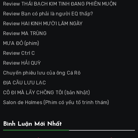
Review THÁI BẠCH KIM TINH ĐANG PHIỀN MUỘN
Review Bạn có phải là người EQ thấp?
Review HAI KINH MƯỜI LĂM NGÀY
Review MA TRÙNG
MƯA ĐỎ (phim)
Review Ctrl C
Review HẢI QUỲ
Chuyến phiêu lưu của ông Cá Rô
ĐỊA CẦU LƯU LẠC
CÔ ĐI MÀ LẤY CHỒNG TÔI (bản Nhật)
Salon de Holmes (Phim có yếu tố trinh thám)
Bình Luận Mới Nhất