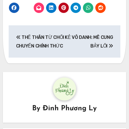
Post
THẾ THÂN TỪ CHỐI
KẺ VÔ DANH: MÊ CUNG
navigation
CHUYỂN CHÍNH THỨC
BẢY LỐI
By
Đinh Phương Ly