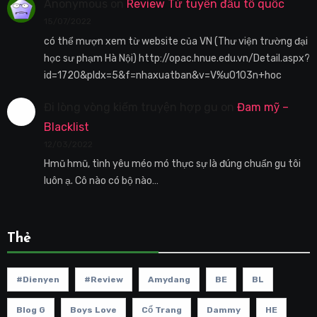
Anonymous
on
Review Từ tuyến đầu tổ quốc
15/07/2022
có thể mượn xem từ website của VN (Thư viện trường đại
học sư phạm Hà Nội) http://opac.hnue.edu.vn/Detail.aspx?
id=1720&pIdx=5&f=nhaxuatban&v=V%u0103n+hoc
Đi lòng vòng kiếm truyện hợp gu
on
Đam mỹ –
Blacklist
12/03/2022
Hmũ hmũ, tình yêu méo mó thực sự là đúng chuẩn gu tôi
luôn ạ. Cô nào có bộ nào…
Thẻ
#dienyen
#review
Amydang
BE
BL
Blog G
Boys Love
Cổ Trang
Dammy
HE