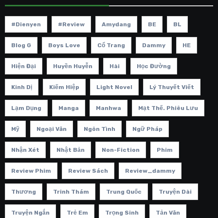
#dienyen
#review
Amydang
BE
BL
Blog G
Boys Love
Cổ Trang
Dammy
HE
Hiện Đại
Huyền Huyễn
Hài
Học Đường
Kinh Dị
Kiếm Hiệp
Light Novel
Lý Thuyết Viết
Lạm Dụng
Manga
Manhwa
Mạt Thế. Phiêu Lưu
Mỹ
Ngoại Văn
Ngôn Tình
Ngữ Pháp
Nhận Xét
Nhật Bản
Non-Fiction
Phim
Review Phim
Review Sách
Review_dammy
Thương
Trinh Thám
Trung Quốc
Truyện Dài
Truyện Ngắn
Trẻ Em
Trọng Sinh
Tản Văn