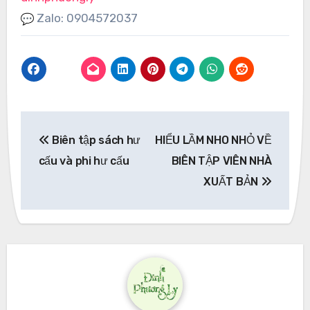
Zalo: 0904572037
Post
Biên tập sách hư
HIỂU LẦM NHO NHỎ VỀ
navigation
cấu và phi hư cấu
BIÊN TẬP VIÊN NHÀ
XUẤT BẢN