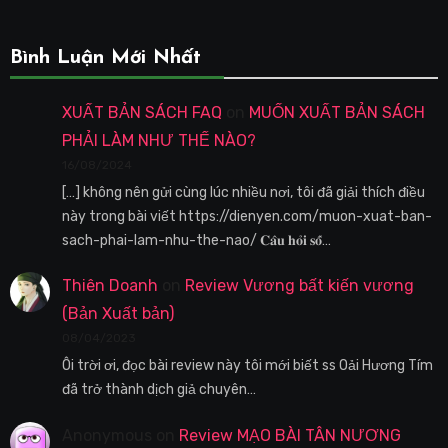
Bình Luận Mới Nhất
XUẤT BẢN SÁCH FAQ
on
MUỐN XUẤT BẢN SÁCH
PHẢI LÀM NHƯ THẾ NÀO?
16/08/2024
[…] không nên gửi cùng lúc nhiều nơi, tôi đã giải thích điều
này trong bài viết https://dienyen.com/muon-xuat-ban-
sach-phai-lam-nhu-the-nao/ 𝐂𝐚̂𝐮 𝐡𝐨̉𝐢 𝐬𝐨̂́…
Thiên Doanh
on
Review Vương bất kiến vương
(Bản Xuất bản)
08/04/2023
Ôi trời ơi, đọc bài review này tôi mới biết ss Oải Hương Tím
đã trở thành dịch giả chuyên…
Anonymous
on
Review MẠO BÀI TÂN NƯƠNG