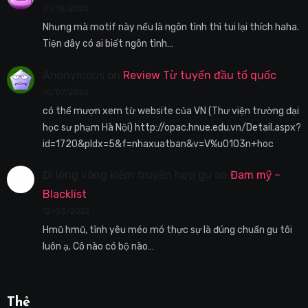
07/10/2022
Nhưng mà motif này nếu là ngôn tình thì tui lại thích haha.
Tiện đây có ai biết ngôn tình…
Anonymous
on
Review Từ tuyến đầu tổ quốc
15/07/2022
có thể mượn xem từ website của VN (Thư viện trường đại
học sư phạm Hà Nội) http://opac.hnue.edu.vn/Detail.aspx?
id=1720&pIdx=5&f=nhaxuatban&v=V%u0103n+hoc
Đi lòng vòng kiếm truyện hợp gu
on
Đam mỹ –
Blacklist
12/03/2022
Hmũ hmũ, tình yêu méo mó thực sự là đúng chuẩn gu tôi
luôn ạ. Cô nào có bộ nào…
Thẻ