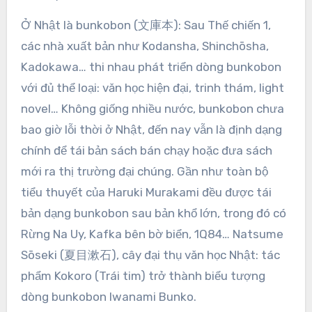
Ở Nhật là bunkobon (文庫本): Sau Thế chiến 1,
các nhà xuất bản như Kodansha, Shinchōsha,
Kadokawa… thi nhau phát triển dòng bunkobon
với đủ thể loại: văn học hiện đại, trinh thám, light
novel… Không giống nhiều nước, bunkobon chưa
bao giờ lỗi thời ở Nhật, đến nay vẫn là định dạng
chính để tái bản sách bán chạy hoặc đưa sách
mới ra thị trường đại chúng. Gần như toàn bộ
tiểu thuyết của Haruki Murakami đều được tái
bản dạng bunkobon sau bản khổ lớn, trong đó có
Rừng Na Uy, Kafka bên bờ biển, 1Q84… Natsume
Sōseki (夏目漱石), cây đại thụ văn học Nhật: tác
phẩm Kokoro (Trái tim) trở thành biểu tượng
dòng bunkobon Iwanami Bunko.