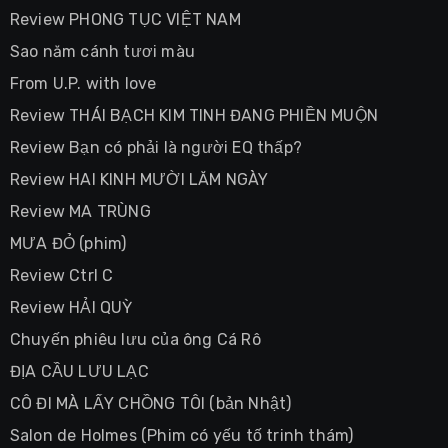
Review PHONG TỤC VIỆT NAM
Sao năm cánh tươi màu
From U.P. with love
Review THÁI BẠCH KIM TINH ĐANG PHIỀN MUỘN
Review Bạn có phải là người EQ thấp?
Review HAI KINH MƯỜI LĂM NGÀY
Review MA TRÙNG
MƯA ĐỎ (phim)
Review Ctrl C
Review HẢI QUỲ
Chuyến phiêu lưu của ông Cá Rô
ĐỊA CẦU LƯU LẠC
CÔ ĐI MÀ LẤY CHỒNG TÔI (bản Nhật)
Salon de Holmes (Phim có yếu tố trinh thám)