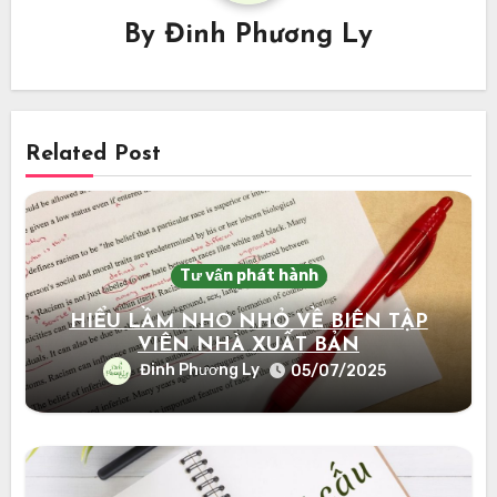
By
Đinh Phương Ly
Related Post
Tư vấn phát hành
HIỂU LẦM NHO NHỎ VỀ BIÊN TẬP
VIÊN NHÀ XUẤT BẢN
Đinh Phương Ly
05/07/2025