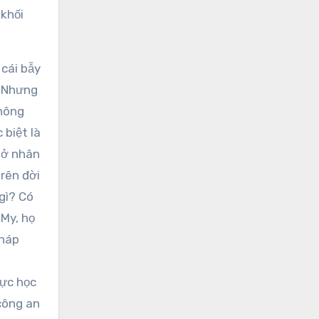
 khối
cái bẫy
. Nhưng
thông
 biệt là
 ở nhân
trên đời
 gì? Có
 My, họ
pháp
lực học
công an