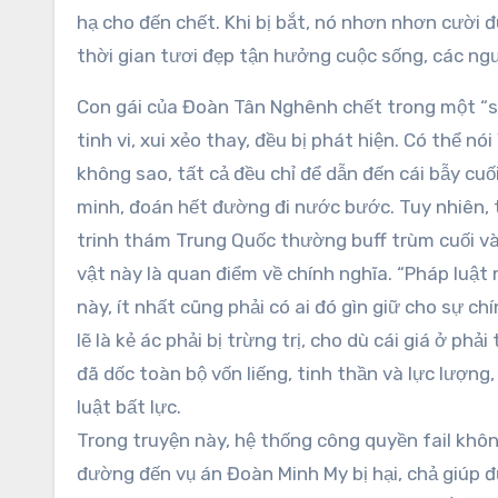
hạ cho đến chết. Khi bị bắt, nó nhơn nhơn cười đ
thời gian tươi đẹp tận hưởng cuộc sống, các ngư
Con gái của Đoàn Tân Nghênh chết trong một “sự
tinh vi, xui xẻo thay, đều bị phát hiện. Có thể n
không sao, tất cả đều chỉ để dẫn đến cái bẫy cu
minh, đoán hết đường đi nước bước. Tuy nhiên, tô
trinh thám Trung Quốc thường buff trùm cuối và
vật này là quan điểm về chính nghĩa. “Pháp luật
này, ít nhất cũng phải có ai đó gìn giữ cho sự ch
lẽ là kẻ ác phải bị trừng trị, cho dù cái giá ở phả
đã dốc toàn bộ vốn liếng, tinh thần và lực lượng,
luật bất lực.
Trong truyện này, hệ thống công quyền fail khôn
đường đến vụ án Đoàn Minh My bị hại, chả giúp đ