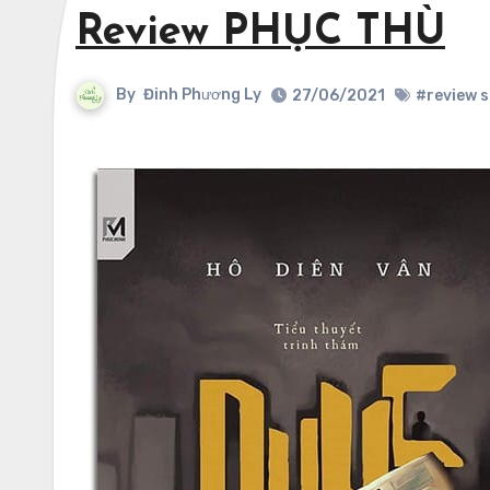
Review PHỤC THÙ
By
Đinh Phương Ly
27/06/2021
#review 