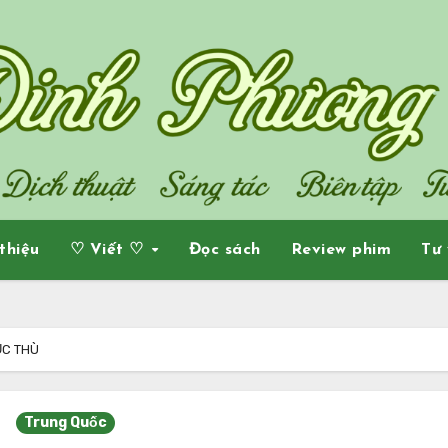
 thiệu
♡ Viết ♡
Đọc sách
Review phim
Tư 
ỤC THÙ
Trung Quốc