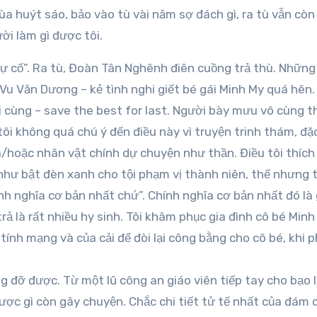
ùa huýt sáo, bảo vào tù vài năm sợ đách gì, ra tù vẫn còn
ời làm gì được tôi.
 cố”. Ra tù, Đoàn Tân Nghênh điên cuồng trả thù. Những 
ói Vu Văn Dương – kẻ tình nghi giết bé gái Minh My quá hên
ối cùng – save the best for last. Người bày mưu vô cùng 
i không quá chú ý đến điều này vì truyện trinh thám, đặc
/hoặc nhân vật chính dự chuyện như thần. Điều tôi thích
 như bật đèn xanh cho tội phạm vị thành niên, thế nhưng 
ính nghĩa cơ bản nhất chứ”. Chính nghĩa cơ bản nhất đó là
i trả là rất nhiều hy sinh. Tôi khâm phục gia đình cô bé Minh
 tính mạng và của cải để đòi lại công bằng cho cô bé, khi 
g đỡ được. Từ một lũ công an giáo viên tiếp tay cho bạo 
ược gì còn gây chuyện. Chắc chi tiết tử tế nhất của đám 