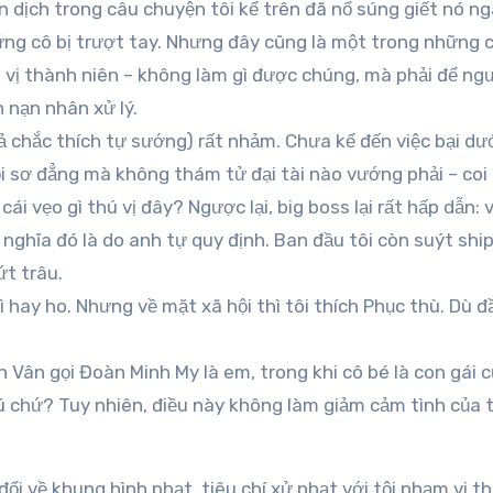
n dịch trong câu chuyện tôi kể trên đã nổ súng giết nó n
ng cô bị trượt tay. Nhưng đây cũng là một trong những ch
m vị thành niên – không làm gì được chúng, mà phải để ng
 nạn nhân xử lý.
 chắc thích tự sướng) rất nhảm. Chưa kể đến việc bại dư
ỗi sơ đẳng mà không thám tử đại tài nào vướng phải – co
 cái vẹo gì thú vị đây? Ngược lại, big boss lại rất hấp dẫn:
h nghĩa đó là do anh tự quy định. Ban đầu tôi còn suýt sh
ứt trâu.
 hay ho. Nhưng về mặt xã hội thì tôi thích Phục thù. Dù đ
n Vân gọi Đoàn Minh My là em, trong khi cô bé là con gái 
 chứ? Tuy nhiên, điều này không làm giảm cảm tình của t
ổi về khung hình phạt, tiêu chí xử phạt với tội phạm vị t