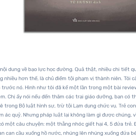
g nhiều hơn thế, là chủ điểm tội phạm vị thành niên. Tôi 
c trước nó. Hình như tôi đã kể một lần trong một bài revi
em. Chị ấy nói nếu đến thăm các trại giáo dưỡng, bạn có t
kê trong Bộ luật hình sự, trừ tội Lạm dụng chức vụ. Trẻ co
ơn ác quỷ. Nhưng pháp luật lại không làm gì được chúng, 
ó một câu chuyện: một thằng nhóc giết hại 4, 5 đứa trẻ.
lan can cầu xuống hồ nước, nhúng lên nhúng xuống đứa b