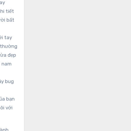
gay
i tiết
ười bất
ới tay
i thường
 vừa đẹp
ip nam
ầy bug
của bạn
ôi với
hành