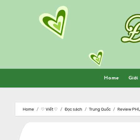
Skip
to
content
Home
Giới
Home
♡ Viết ♡
Đọc sách
Trung Quốc
Review PH