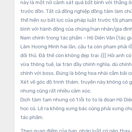
này là một nữ cảnh sát quá bất bình với thằng ô
trước đồn. Tất cả đồng nghiệp đồng tâm làm chứ
thể hiện sự bất lực của pháp luật trước tội phạ
bình với hành động của chúng/nạn nhân/gia đình
Nam chính trong tác phẩm – Hô Diên Vân (tác giả
Lâm Hương Minh hai lần, cậu ta còn phạm phải l
đối thủ. Đã thế còn không đẹp trai :((( Hỏi anh có
vừa thông tuệ, lại tràn đầy chính nghĩa, dù chín
chính với boss. Đúng là bông hoa nhài cắm bãi c
Xét về góc độ trinh thám, truyện này không có gì
nhưng cũng rất nhiều cảm xúc.
Dịch tàm tạm nhưng có 1 lỗi to to là đoạn Hô Diê
học cũ. Lẽ ra không xưng bác cũng phải xưng chú
tác phẩm.
Theo quan điểm của bạn, pháp luật có nên thay đ