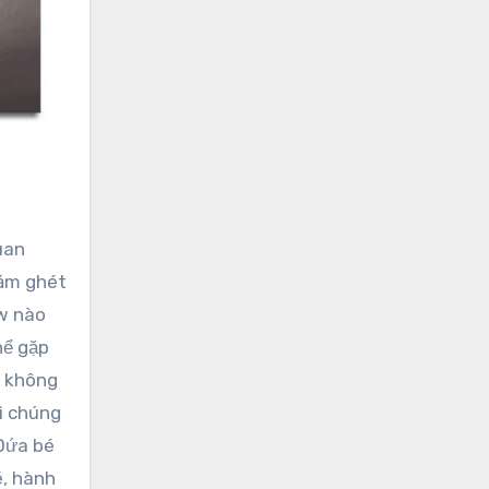
căm ghét
ew nào
hể gặp
n không
vì chúng
 Đứa bé
é, hành