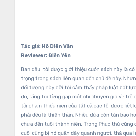
Tác giả: Hô Diên Vân
Reviewer: Điền Yên
Ban đầu, tôi được giới thiệu cuốn sách này là có nội dung về bạo lực học đường. Quả thật, nhiều chi tiết quan
trọng trong sách liên quan đến chủ đề này. Nhưn
đối tượng này bởi tôi cảm thấy pháp luật bất lự
đó, rằng tôi từng gặp một chị chuyên gia về trẻ 
tội phạm thiếu niên của tất cả các tội được liệt 
phải đều là thiên thần. Nhiều đứa còn tàn bạo h
chưa đến tuổi thành niên. Trong Phục thù cũng c
cuối cùng bị nó quấn dây quanh người, thả qua 