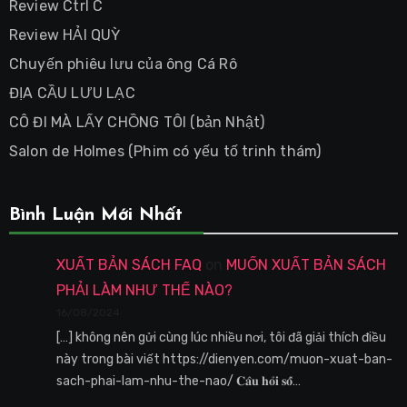
Review Ctrl C
Review HẢI QUỲ
Chuyến phiêu lưu của ông Cá Rô
ĐỊA CẦU LƯU LẠC
CÔ ĐI MÀ LẤY CHỒNG TÔI (bản Nhật)
Salon de Holmes (Phim có yếu tố trinh thám)
Bình Luận Mới Nhất
XUẤT BẢN SÁCH FAQ
on
MUỐN XUẤT BẢN SÁCH
PHẢI LÀM NHƯ THẾ NÀO?
16/08/2024
[…] không nên gửi cùng lúc nhiều nơi, tôi đã giải thích điều
này trong bài viết https://dienyen.com/muon-xuat-ban-
sach-phai-lam-nhu-the-nao/ 𝐂𝐚̂𝐮 𝐡𝐨̉𝐢 𝐬𝐨̂́…