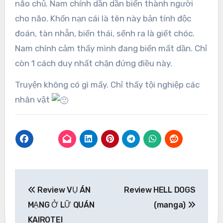
não chủ. Nam chính dần dần biến thành người
cho não. Khốn nạn cái là tên này bản tính độc
đoán, tàn nhẫn, biến thái, sểnh ra là giết chóc.
Nam chính cảm thấy mình đang biến mất dần. Chỉ
còn 1 cách duy nhất chặn đứng điều này.
Truyện không có gì mấy. Chỉ thấy tội nghiệp các
nhân vật
Post
Review VỤ ÁN
Review HELL DOGS
navigation
MẠNG Ở LỮ QUÁN
(manga)
KAIROTEI