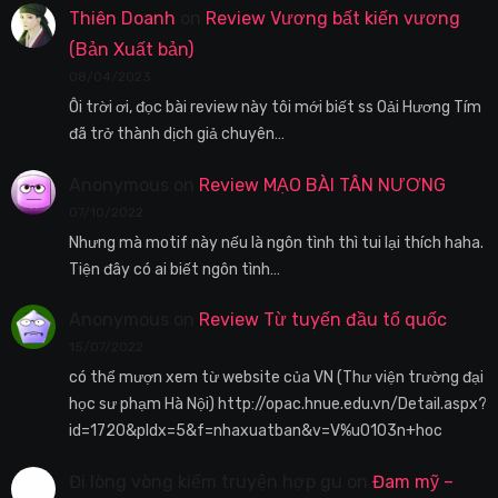
Thiên Doanh
on
Review Vương bất kiến vương
(Bản Xuất bản)
08/04/2023
Ôi trời ơi, đọc bài review này tôi mới biết ss Oải Hương Tím
đã trở thành dịch giả chuyên…
Anonymous
on
Review MẠO BÀI TÂN NƯƠNG
07/10/2022
Nhưng mà motif này nếu là ngôn tình thì tui lại thích haha.
Tiện đây có ai biết ngôn tình…
Anonymous
on
Review Từ tuyến đầu tổ quốc
15/07/2022
có thể mượn xem từ website của VN (Thư viện trường đại
học sư phạm Hà Nội) http://opac.hnue.edu.vn/Detail.aspx?
id=1720&pIdx=5&f=nhaxuatban&v=V%u0103n+hoc
Đi lòng vòng kiếm truyện hợp gu
on
Đam mỹ –