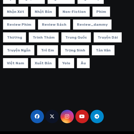
Nhận Xét
Nhật Bản
Non-Fiction
Phim
Review Phim
Review Sách
Review_dammy
Thương
Trinh Thám
Trung Quốc
Truyện Dài
Truyện Ngắn
Trẻ Em
Trọng Sinh
Tản Văn
Việt Nam
Xuất Bản
Yolo
Âu