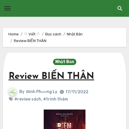
Skip
to
content
Home
♡ Viết ♡
Đọc sách
Nhật Bản
Review BIẾN THÂN
Nhật Bản
Review BIẾN THÂN
By
Đinh Phương Ly
17/11/2022
#review sách
,
#trinh thám