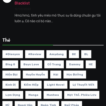
Blacklist
12/03/2022
Hmũ hmũ, tình yêu méo mó thực sự là đúng chuẩn gu tôi
luôn ạ. Cô nào có bộ nào…
Thẻ
#dienyen
#review
Amydang
BE
BL
Blog G
Boys Love
Cổ Trang
Dammy
HE
Hiện Đại
Huyền Huyễn
Hài
Học Đường
Kinh Dị
Kiếm Hiệp
Light Novel
Lý Thuyết Viết
Lạm Dụng
Manga
Manhwa
Mạt Thế. Phiêu Lưu
Mỹ
Ngoại Văn
Ngôn Tình
Ngữ Pháp