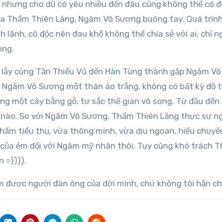
 nhưng cho dù có yêu nhiều đến đâu cũng không thể có 
của Thẩm Thiên Lăng, Ngâm Vô Sương buông tay. Quá trình
 lãnh, cô độc nên đau khổ không thể chia sẻ với ai, chỉ n
òng.
g lẫy cùng Tần Thiếu Vũ đến Hàn Tùng thành gặp Ngâm Vô
, Ngâm Vô Sương một thân áo trắng, không có bất kỳ đồ 
ng một cây bằng gỗ, tư sắc thế gian vô song. Từ đầu đến 
i nào. So với Ngâm Vô Sương, Thẩm Thiên Lăng thực sự n
Thẩm tiểu thụ, vừa thông minh, vừa dịu ngoan, hiểu chuyệ
i của ẻm đối với Ngâm mỹ nhân thôi. Tuy cũng khó trách 
 =)))).
m được người đàn ông của đời mình, chứ không tôi hận ch