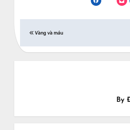
Post
Vàng và máu
navigation
By