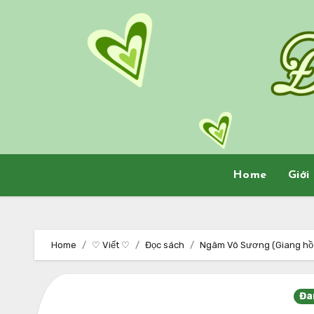
Skip
to
content
Home
Giới
Home
♡ Viết ♡
Đọc sách
Ngâm Vô Sương (Giang hồ bi
Đa