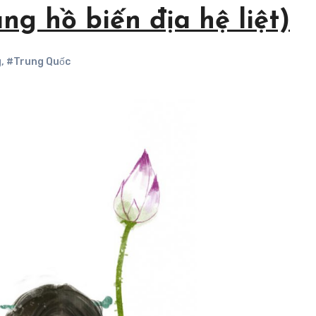
g hồ biến địa hệ liệt)
g
,
#Trung Quốc