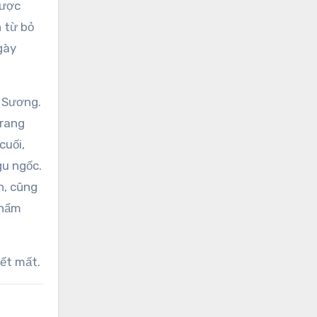
được
 từ bỏ
gày
 Sương.
trang
cuối,
gu ngốc.
n, cũng
Thẩm
ết mất.