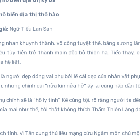
 hồ biến địa thị kỳ ba
hồ biến địa thị thổ hào
giả:
Ngữ Tiếu Lan San
g nhan khuynh thành, võ công tuyệt thế, băng sương lã
 tùy tiện trở thành main độc bộ thiên hạ. Tiếc thay, e
 hệ liệt.
 là người đẹp đóng vai phụ bởi lẽ cái đẹp của nhân vật ph
, nhưng chính cái “nửa kín nửa hở” ấy lại càng hấp dẫn tô
 chính sẽ là “hồ ly tinh”. Kể cũng tội, rõ ràng người ta đế
mỉa mai như thế, tôi thật không thích Thẩm Thiên Lăng đ
ch tính, vì Tần cung thủ liều mạng cứu Ngâm môn chủ một