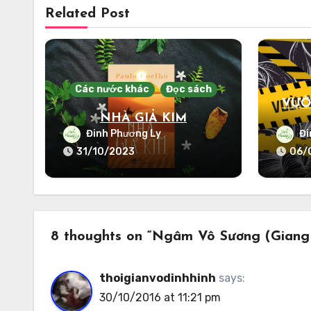
Related Post
Các nước khác
Đọc sách
VƯỜ
NHÀ GIẢ KIM
Đinh Phương Ly
Đi
31/10/2023
06/
8 thoughts on “Ngâm Vô Sương (Giang h
thoigianvodinhhinh
says:
30/10/2016 at 11:21 pm