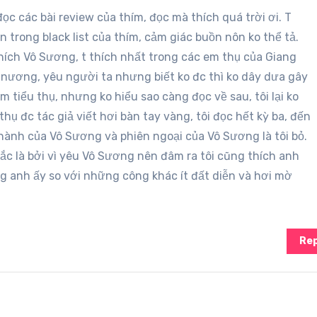
 đọc các bài review của thím, đọc mà thích quá trời ơi. T
trong black list của thím, cảm giác buồn nôn ko thể tả.
hích Vô Sương, t thích nhất trong các em thụ của Giang
 nương, yêu người ta nhưng biết ko đc thì ko dây dưa gây
m tiểu thụ, nhưng ko hiểu sao càng đọc về sau, tôi lại ko
thụ đc tác giả viết hơi bàn tay vàng, tôi đọc hết kỳ ba, đến
thành của Vô Sương và phiên ngoại của Vô Sương là tôi bỏ.
ắc là bởi vì yêu Vô Sương nên đâm ra tôi cũng thích anh
g anh ấy so với những công khác ít đất diễn và hơi mờ
Rep