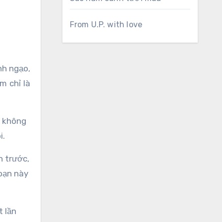
From U.P. with love
nh ngạo,
m chỉ là
ụ không
i.
n trước,
oạn này
 lần