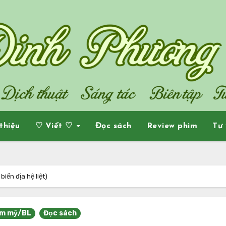
 thiệu
♡ Viết ♡
Đọc sách
Review phim
Tư 
ến địa hệ liệt)
m mỹ/BL
Đọc sách