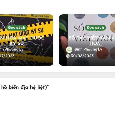
Đọc sách
Đọc sách
N HOA MẠT DƯỢC
SỔ TAY VIẾT VĂN –
KÝ SỰ
HOÀI
nh Phương Ly
Đinh Phương Ly
07/2023
30/06/2023
ồ biến địa hệ liệt)”