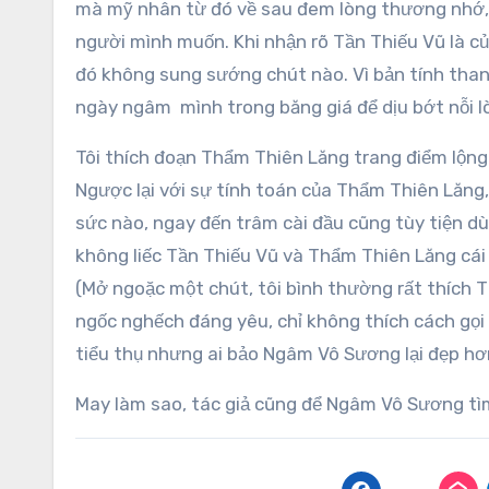
mà mỹ nhân từ đó về sau đem lòng thương nhớ,
người mình muốn. Khi nhận rõ Tần Thiếu Vũ là 
đó không sung sướng chút nào. Vì bản tính thanh
ngày ngâm mình trong băng giá để dịu bớt nỗi l
Tôi thích đoạn Thẩm Thiên Lăng trang điểm lộn
Ngược lại với sự tính toán của Thẩm Thiên Lăng
sức nào, ngay đến trâm cài đầu cũng tùy tiện dù
không liếc Tần Thiếu Vũ và Thẩm Thiên Lăng cá
(Mở ngoặc một chút, tôi bình thường rất thích 
ngốc nghếch đáng yêu, chỉ không thích cách gọ
tiểu thụ nhưng ai bảo Ngâm Vô Sương lại đẹp hơn
May làm sao, tác giả cũng để Ngâm Vô Sương tì