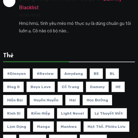
Blacklist
12/03/2022
Hmũ hmũ, tình yêu méo mó thực sự là đúng chuẩn gu tôi
luôn ạ. Cô nào có bộ nào…
Thẻ
#dienyen
#review
Amydang
BE
BL
Blog G
Boys Love
Cổ Trang
Dammy
HE
Hiện Đại
Huyền Huyễn
Hài
Học Đường
Kinh Dị
Kiếm Hiệp
Light Novel
Lý Thuyết Viết
Lạm Dụng
Manga
Manhwa
Mạt Thế. Phiêu Lưu