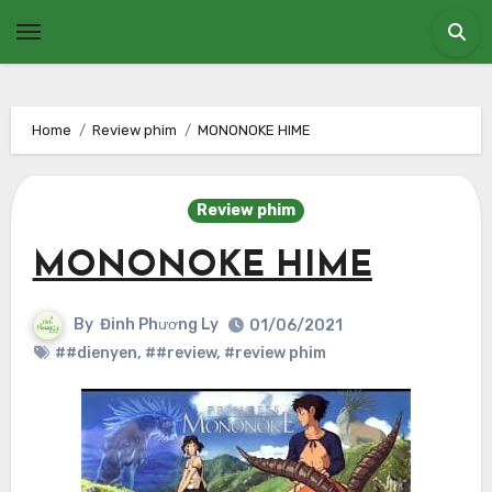
Skip
to
content
Home
Review phim
MONONOKE HIME
Review phim
MONONOKE HIME
By
Đinh Phương Ly
01/06/2021
##dienyen
,
##review
,
#review phim