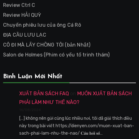
Review Ctrl C
Review HẢI QUỲ
Chuyến phiêu lưu của ông Cá Rô
ĐỊA CẦU LƯU LẠC
CÔ ĐI MÀ LẤY CHỒNG TÔI (bản Nhật)
Salon de Holmes (Phim có yếu tố trinh thám)
Bình Luận Mới Nhất
XUẤT BẢN SÁCH FAQ
on
MUỐN XUẤT BẢN SÁCH
PHẢI LÀM NHƯ THẾ NÀO?
16/08/2024
[…] không nên gửi cùng lúc nhiều nơi, tôi đã giải thích điều
này trong bài viết https://dienyen.com/muon-xuat-ban-
sach-phai-lam-nhu-the-nao/ 𝐂𝐚̂𝐮 𝐡𝐨̉𝐢 𝐬𝐨̂́…