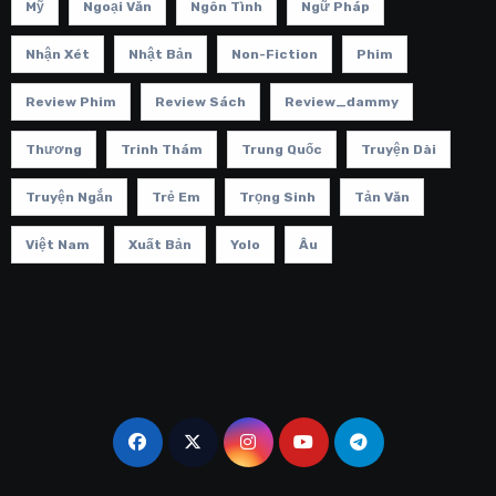
Mỹ
Ngoại Văn
Ngôn Tình
Ngữ Pháp
Nhận Xét
Nhật Bản
Non-Fiction
Phim
Review Phim
Review Sách
Review_dammy
Thương
Trinh Thám
Trung Quốc
Truyện Dài
Truyện Ngắn
Trẻ Em
Trọng Sinh
Tản Văn
Việt Nam
Xuất Bản
Yolo
Âu