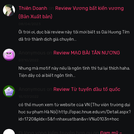
Thiên Doanh
on
Review Vương bất kiến vương
(Bản Xuất bản)
08/04/2023
Ôi trời ơi, đọc bài review này tôi mới biết ss Oải Hương Tím
đã trở thành dịch giả chuyên…
Anonymous
on
Review MẠO BÀI TÂN NƯƠNG
07/10/2022
Nhưng mà motif này nếu là ngôn tình thì tui lại thích haha.
Tiện đây có ai biết ngôn tình…
Anonymous
on
Review Từ tuyến đầu tổ quốc
15/07/2022
có thể mượn xem từ website của VN (Thư viện trường đại
học sư phạm Hà Nội) http://opac.hnue.edu.vn/Detail.aspx?
id=1720&pIdx=5&f=nhaxuatban&v=V%u0103n+hoc
Đi lòng vòng kiếm truyện hợp gu
on
Đam mỹ –