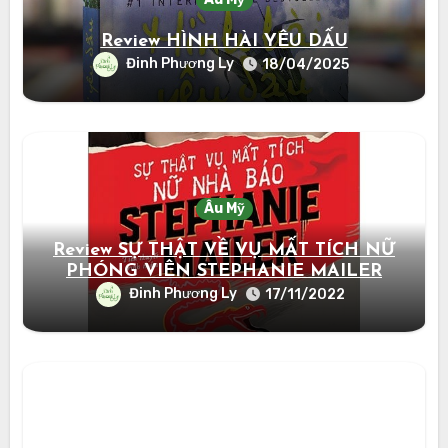
Review HÌNH HÀI YÊU DẤU
Đinh Phương Ly
18/04/2025
Âu Mỹ
Review SỰ THẬT VỀ VỤ MẤT TÍCH NỮ
PHÓNG VIÊN STEPHANIE MAILER
Đinh Phương Ly
17/11/2022