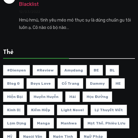
Blacklist
12/03/2022
Hmũ hmũ, tình yêu méo mó thực sự là đúng chuẩn gu tôi
luôn ạ. Cô nào có bộ nào…
Thẻ
#dienyen
#review
Amydang
BE
BL
Blog G
Boys Love
Cổ Trang
Dammy
HE
Hiện Đại
Huyền Huyễn
Hài
Học Đường
Kinh Dị
Kiếm Hiệp
Light Novel
Lý Thuyết Viết
Lạm Dụng
Manga
Manhwa
Mạt Thế. Phiêu Lưu
Mỹ
Ngoại Văn
Ngôn Tình
Ngữ Pháp