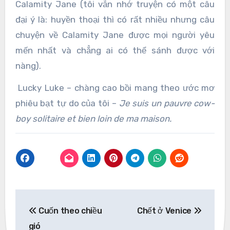
Calamity Jane (tôi vẫn nhớ truyện có một câu
đại ý là: huyền thoại thì có rất nhiều nhưng câu
chuyện về Calamity Jane được mọi người yêu
mến nhất và chẳng ai có thể sánh được với
nàng).
Lucky Luke – chàng cao bồi mang theo ước mơ
phiêu bạt tự do của tôi –
Je suis un pauvre cow-
boy solitaire et bien loin de ma maison.
Post
Cuốn theo chiều
Chết ở Venice
navigation
gió