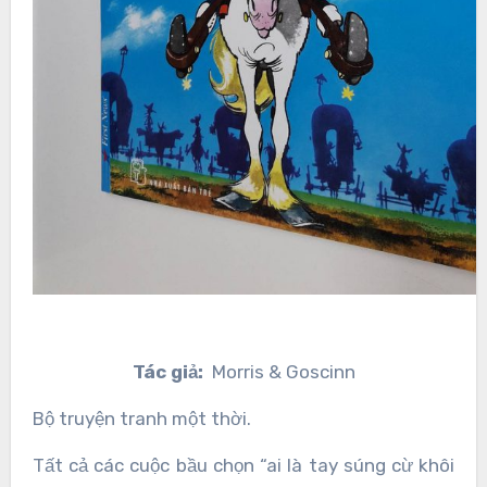
Tác giả:
Morris & Goscinn
Bộ truyện tranh một thời.
Tất cả các cuộc bầu chọn “ai là tay súng cừ khôi