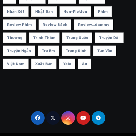
Nhận Xét
Nhật Bản
Non-Fiction
Phim
Review Phim
Review Sách
Review_dammy
Thương
Trinh Thám
Trung Quốc
Truyện Dài
Truyện Ngắn
Trẻ Em
Trọng Sinh
Tản Văn
Việt Nam
Xuất Bản
Yolo
Âu