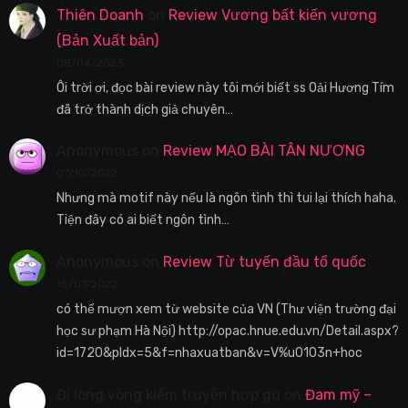
Thiên Doanh
on
Review Vương bất kiến vương
(Bản Xuất bản)
08/04/2023
Ôi trời ơi, đọc bài review này tôi mới biết ss Oải Hương Tím
đã trở thành dịch giả chuyên…
Anonymous
on
Review MẠO BÀI TÂN NƯƠNG
07/10/2022
Nhưng mà motif này nếu là ngôn tình thì tui lại thích haha.
Tiện đây có ai biết ngôn tình…
Anonymous
on
Review Từ tuyến đầu tổ quốc
15/07/2022
có thể mượn xem từ website của VN (Thư viện trường đại
học sư phạm Hà Nội) http://opac.hnue.edu.vn/Detail.aspx?
id=1720&pIdx=5&f=nhaxuatban&v=V%u0103n+hoc
Đi lòng vòng kiếm truyện hợp gu
on
Đam mỹ –