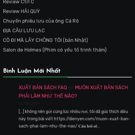
Review Ctrl C
Review HẢI QUỲ
Chuyến phiêu lưu của ông Cá Rô
ĐỊA CẦU LƯU LẠC
CÔ ĐI MÀ LẤY CHỒNG TÔI (bản Nhật)
Salon de Holmes (Phim có yếu tố trinh thám)
Bình Luận Mới Nhất
XUẤT BẢN SÁCH FAQ
on
MUỐN XUẤT BẢN SÁCH
PHẢI LÀM NHƯ THẾ NÀO?
16/08/2024
[…] không nên gửi cùng lúc nhiều nơi, tôi đã giải thích điều
này trong bài viết https://dienyen.com/muon-xuat-ban-
sach-phai-lam-nhu-the-nao/ 𝐂𝐚̂𝐮 𝐡𝐨̉𝐢 𝐬𝐨̂́…