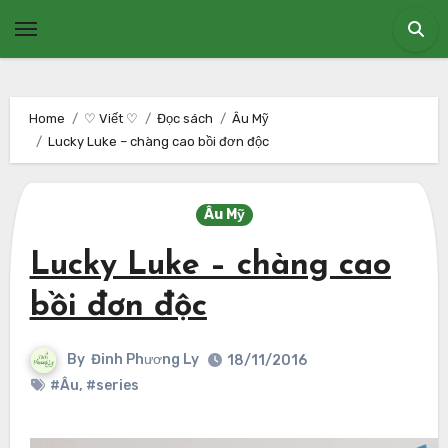
Skip
to
content
Home
♡ Viết ♡
Đọc sách
Âu Mỹ
Lucky Luke – chàng cao bồi đơn độc
Âu Mỹ
Lucky Luke – chàng cao
bồi đơn độc
By
Đinh Phương Ly
18/11/2016
#Âu
,
#series