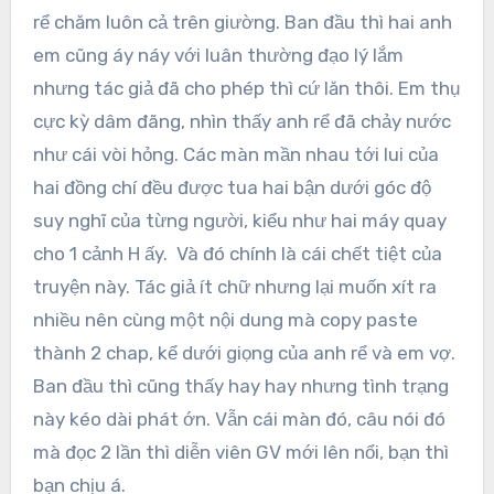
rể chăm luôn cả trên giường. Ban đầu thì hai anh
em cũng áy náy với luân thường đạo lý lắm
nhưng tác giả đã cho phép thì cứ lăn thôi. Em thụ
cực kỳ dâm đãng, nhìn thấy anh rể đã chảy nước
như cái vòi hỏng. Các màn mần nhau tới lui của
hai đồng chí đều được tua hai bận dưới góc độ
suy nghĩ của từng người, kiểu như hai máy quay
cho 1 cảnh H ấy. Và đó chính là cái chết tiệt của
truyện này. Tác giả ít chữ nhưng lại muốn xít ra
nhiều nên cùng một nội dung mà copy paste
thành 2 chap, kể dưới giọng của anh rể và em vợ.
Ban đầu thì cũng thấy hay hay nhưng tình trạng
này kéo dài phát ớn. Vẫn cái màn đó, câu nói đó
mà đọc 2 lần thì diễn viên GV mới lên nổi, bạn thì
bạn chịu á.