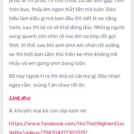
phắc ai thì phắc. Ối chu choa, có lần anh gặp 1 em
trên bus, thấy ẻm ngon mắt liền mò luôn. Đéo
hiểu làm kiểu gì mà ban đầu thì viết là xe vắng
tanh, sau thì lại có vẻ khá đông đúc. Những người
xung quanh còn nhìn rõ cúc ẻm co bóp rất gợi
tình. Vì thế, sau khi anh chơi em chán rồi xuống
xe thì một bọn cầm thú trên xe nhịn không nổi
nhảy vô em gang cmn bang luôn.
Bộ này ngoài H ra thì chả có cái mẹ gì. Đọc nhân
ngày rằm mùng 1 ăn chay rất ổn.
Link đọc
À, khuyến mại bà con clip luôn nè
https://www.facebook.com/HoiThichNghienCuu
VeMa/videos/794704217301331/