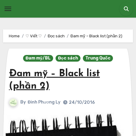
Skip
to
content
Home
♡ Viết ♡
Đọc sách
Đam mỹ – Black list (phần 2)
Đam mỹ/BL
Đọc sách
Trung Quốc
Đam mỹ – Black list
(phần 2)
By
Đinh Phương Ly
24/10/2016