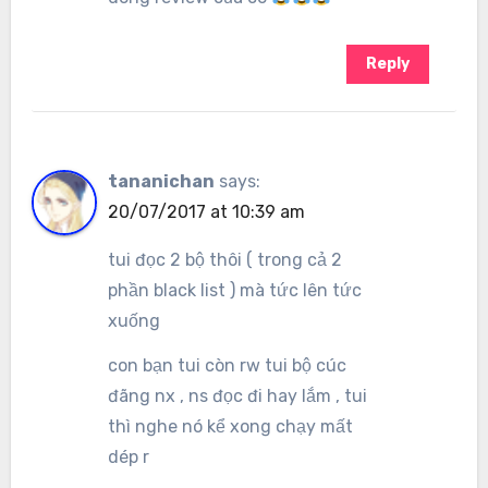
Reply
tananichan
says:
20/07/2017 at 10:39 am
tui đọc 2 bộ thôi ( trong cả 2
phần black list ) mà tức lên tức
xuống
con bạn tui còn rw tui bộ cúc
đãng nx , ns đọc đi hay lắm , tui
thì nghe nó kể xong chạy mất
dép r