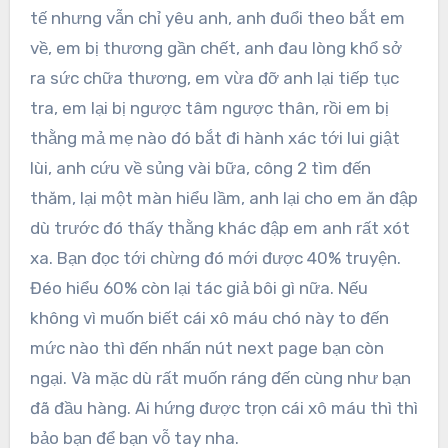
tế nhưng vẫn chỉ yêu anh, anh đuổi theo bắt em
về, em bị thương gần chết, anh đau lòng khổ sở
ra sức chữa thương, em vừa đỡ anh lại tiếp tục
tra, em lại bị ngược tâm ngược thân, rồi em bị
thằng mả mẹ nào đó bắt đi hành xác tới lui giật
lùi, anh cứu về sủng vài bữa, công 2 tìm đến
thăm, lại một màn hiểu lầm, anh lại cho em ăn đập
dù trước đó thấy thằng khác đập em anh rất xót
xa. Bạn đọc tới chừng đó mới được 40% truyện.
Đéo hiểu 60% còn lại tác giả bôi gì nữa. Nếu
không vì muốn biết cái xô máu chó này to đến
mức nào thì đến nhấn nút next page bạn còn
ngại. Và mặc dù rất muốn ráng đến cùng như bạn
đã đầu hàng. Ai hứng được trọn cái xô máu thì thì
bảo bạn để bạn vỗ tay nha.