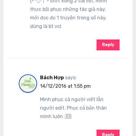
(╯°□°）╯lướt xong 2 cái list, mình
thực bội phục những tác giả này.
mới đọc đc 1 truyện trong số này,
đúng là bt vcl
Reply
Bách Hợp
says:
14/12/2016 at 1:55 pm
Mình phục cả người viết lẫn
người edit. Phục cả bản thân
mình luôn :))))
Reply