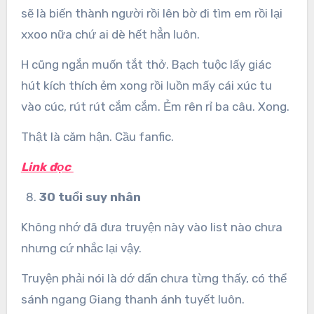
sẽ là biến thành người rồi lên bờ đi tìm em rồi lại
xxoo nữa chứ ai dè hết hẳn luôn.
H cũng ngắn muốn tắt thở. Bạch tuộc lấy giác
hút kích thích ẻm xong rồi luồn mấy cái xúc tu
vào cúc, rút rút cắm cắm. Ẻm rên rỉ ba câu. Xong.
Thật là căm hận. Cầu fanfic.
Link đọc
30 tuổi suy nhân
Không nhớ đã đưa truyện này vào list nào chưa
nhưng cứ nhắc lại vậy.
Truyện phải nói là dớ dẩn chưa từng thấy, có thể
sánh ngang Giang thanh ánh tuyết luôn.