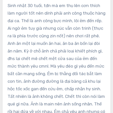
Sinh nhật 30 tuổi, tđn mà em thụ lên cơn thích
làm người tốt nên dính phải anh công thuộc hàng
đại ca. Thế là anh công bực mình, lôi ẻm đến rếp.
Ai ngờ ẻm tuy già nhưng cúc vẫn còn trinh (thực
ra là phía trước cũng zin nốt) nên chơi rất phê.
Anh ăn một lại muốn ăn hai, ăn ba ăn bốn lại đòi
ăn năm. Kỳ ở chỗ ảnh chả phải loại khiết phích gì,
đhs lại chết mê chết mệt cửa sau của ẻm đến
mức thành yêu cmnl. Mà yêu đéo gì yêu đến mức
bất cần mạng sống. Ẻm bị thằng đối tác bắt làm
con tin, ảnh đường đường là đại bàng cả khu lại
hộc tốc xốc gan đến cứu ẻm, chấp nhận hy sinh.
Tất nhiên là ảnh không chết. Chết thì còn nói làm
qué gì nữa. Ảnh là main nên ảnh sống nhăn. Thế
rồi hai đứa về với nhau. Ẻm chả yêu anh nhưng có