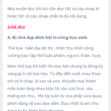
Nếu muốn đọc thì chỉ cần đọc tất cả các chap lẻ
hoặc tất cả các chap chẵn là đủ nội dung.
Link đọc
6. Bị chà đạp đích hội trưởng học sinh
Thể loại : hiện đại đô thị , nhất thụ nhất công,
cường bạo tập thể luân phiên, ngược thân, toys
Nhìn thể loại thì biết rồi nha. Nói chung là đừng kỳ
vọng gì ở cái loại này. Từ đầu đến cuối, may thay
chỉ có 4 chap, là xxx và ooo, khuyến mại thêm
mấy màn lăng nhục kiểu tè vào cúc hoa, vào
miệng em thụ… Mô típ luôn là vừa phắc vừa quay
phim đặng về sau dọa dẫm. Đau nhất là em thụ
từng bị trị. Nghĩ thấy thương.