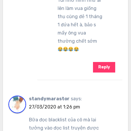
Tui nhớ hình như ai
lên làm vua giống
thụ cũng đẻ 1 tháng
1 đứa hết à, bảo s
mấy ông vua
thường chết sớm
Reply
standymarastor
says:
27/03/2020 at 1:26 pm
Bữa đọc blacklist của cô mà lại
tưởng vào đọc list truyện được