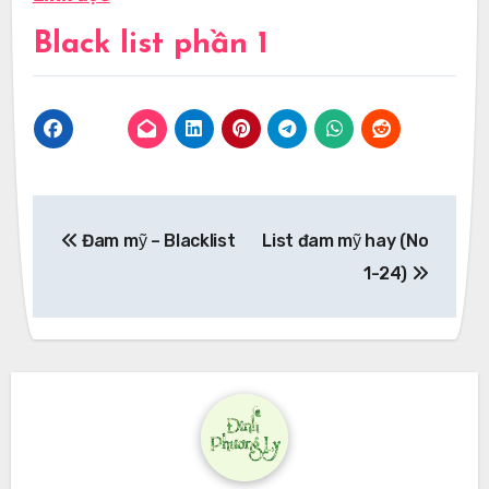
Black list phần 1
Post
Đam mỹ – Blacklist
List đam mỹ hay (No
navigation
1-24)