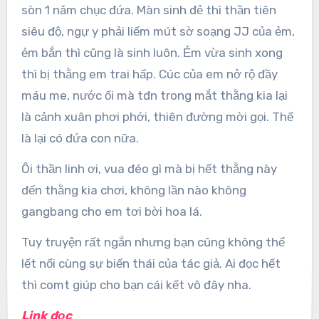
sòn 1 năm chục đứa. Màn sinh đẻ thì thần tiên
siêu độ, ngự y phải liếm mút sờ soạng JJ của ẻm,
ẻm bắn thì cũng là sinh luôn. Ẻm vừa sinh xong
thì bị thằng em trai hấp. Cúc của em nở rộ đầy
máu me, nước ối mà tđn trong mắt thằng kia lại
là cảnh xuân phơi phới, thiên đường mời gọi. Thế
là lại có đứa con nữa.
Ôi thần linh ơi, vua đéo gì mà bị hết thằng này
đến thằng kia chơi, không lần nào không
gangbang cho em tơi bời hoa lá.
Tuy truyện rất ngắn nhưng bạn cũng không thể
lết nổi cùng sự biến thái của tác giả. Ai đọc hết
thì comt giúp cho bạn cái kết vô đây nha.
Link đọc