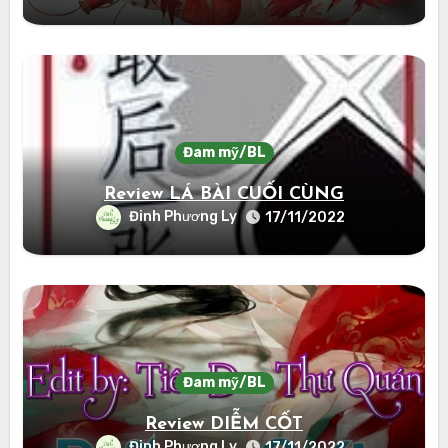
Đam mỹ/BL
Review LÁ BÀI CUỐI CÙNG
Đinh Phương Ly
17/11/2022
Đam mỹ/BL
Review DIỄM CỐT
Đinh Phương Ly
17/11/2022