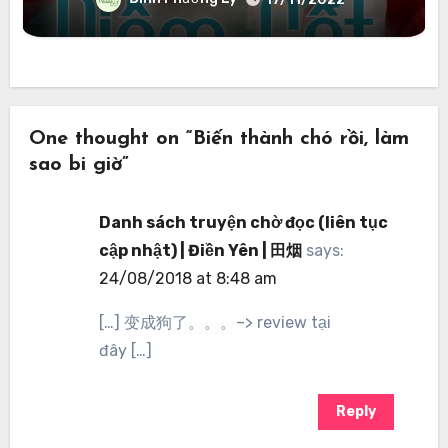
One thought on “Biến thành chó rồi, làm
sao bi giờ”
Danh sách truyện chờ đọc (liên tục
cập nhật) | Điền Yên | 田烟
says:
24/08/2018 at 8:48 am
[…] 变成狗了。。。–> review tại
đây […]
Reply