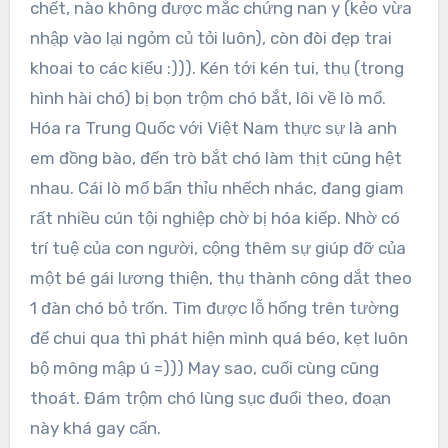
chết, nào không được mắc chứng nan y (kẻo vừa
nhập vào lại ngỏm củ tỏi luôn), còn đòi đẹp trai
khoai to các kiểu :))). Kén tới kén tui, thụ (trong
hình hài chó) bị bọn trộm chó bắt, lôi về lò mổ.
Hóa ra Trung Quốc với Việt Nam thực sự là anh
em đồng bào, đến trò bắt chó làm thịt cũng hệt
nhau. Cái lò mổ bẩn thỉu nhếch nhác, đang giam
rất nhiều cún tội nghiệp chờ bị hóa kiếp. Nhờ có
trí tuệ của con người, cộng thêm sự giúp đỡ của
một bé gái lương thiện, thụ thành công dắt theo
1 đàn chó bỏ trốn. Tìm được lỗ hổng trên tường
để chui qua thì phát hiện mình quá béo, kẹt luôn
bộ mông mập ú =))) May sao, cuối cùng cũng
thoát. Đám trộm chó lùng sục đuổi theo, đoạn
này khá gay cấn.