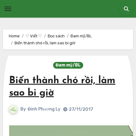
Skip
to
content
Home
♡ Viết ♡
Đọc sách
Đam mỹ/BL
Biến thành chó rồi, làm sao bi giờ
Đam mỹ/BL
Biến thành chó rồi, làm
sao bi giờ
By
Đinh Phương Ly
27/11/2017