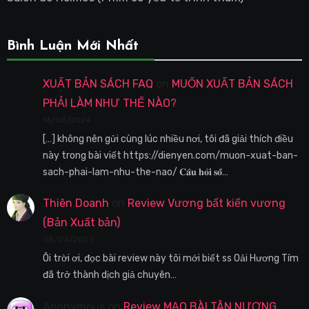
Bình Luận Mới Nhất
XUẤT BẢN SÁCH FAQ
on
MUỐN XUẤT BẢN SÁCH
PHẢI LÀM NHƯ THẾ NÀO?
16/08/2024
[…] không nên gửi cùng lúc nhiều nơi, tôi đã giải thích điều
này trong bài viết https://dienyen.com/muon-xuat-ban-
sach-phai-lam-nhu-the-nao/ 𝐂𝐚̂𝐮 𝐡𝐨̉𝐢 𝐬𝐨̂́…
Thiên Doanh
on
Review Vương bất kiến vương
(Bản Xuất bản)
08/04/2023
Ôi trời ơi, đọc bài review này tôi mới biết ss Oải Hương Tím
đã trở thành dịch giả chuyên…
Anonymous
on
Review MẠO BÀI TÂN NƯƠNG