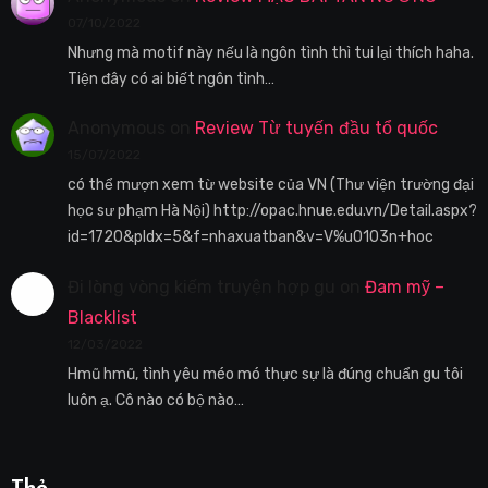
07/10/2022
Nhưng mà motif này nếu là ngôn tình thì tui lại thích haha.
Tiện đây có ai biết ngôn tình…
Anonymous
on
Review Từ tuyến đầu tổ quốc
15/07/2022
có thể mượn xem từ website của VN (Thư viện trường đại
học sư phạm Hà Nội) http://opac.hnue.edu.vn/Detail.aspx?
id=1720&pIdx=5&f=nhaxuatban&v=V%u0103n+hoc
Đi lòng vòng kiếm truyện hợp gu
on
Đam mỹ –
Blacklist
12/03/2022
Hmũ hmũ, tình yêu méo mó thực sự là đúng chuẩn gu tôi
luôn ạ. Cô nào có bộ nào…