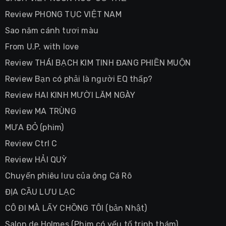
Review PHONG TỤC VIỆT NAM
Sao năm cánh tươi màu
From U.P. with love
Review THÁI BẠCH KIM TINH ĐANG PHIỀN MUỘN
Review Bạn có phải là người EQ thấp?
Review HAI KINH MƯỜI LĂM NGÀY
Review MA TRÙNG
MƯA ĐỎ (phim)
Review Ctrl C
Review HẢI QUỲ
Chuyến phiêu lưu của ông Cá Rô
ĐỊA CẦU LƯU LẠC
CÔ ĐI MÀ LẤY CHỒNG TÔI (bản Nhật)
Salon de Holmes (Phim có yếu tố trinh thám)