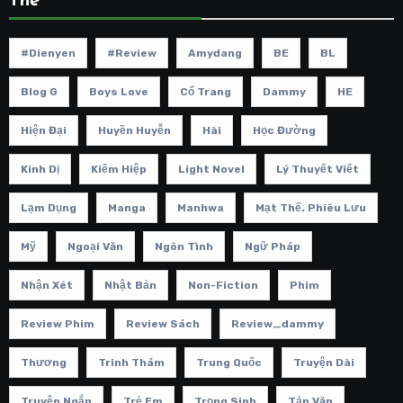
Thẻ
#dienyen
#review
Amydang
BE
BL
Blog G
Boys Love
Cổ Trang
Dammy
HE
Hiện Đại
Huyền Huyễn
Hài
Học Đường
Kinh Dị
Kiếm Hiệp
Light Novel
Lý Thuyết Viết
Lạm Dụng
Manga
Manhwa
Mạt Thế. Phiêu Lưu
Mỹ
Ngoại Văn
Ngôn Tình
Ngữ Pháp
Nhận Xét
Nhật Bản
Non-Fiction
Phim
Review Phim
Review Sách
Review_dammy
Thương
Trinh Thám
Trung Quốc
Truyện Dài
Truyện Ngắn
Trẻ Em
Trọng Sinh
Tản Văn