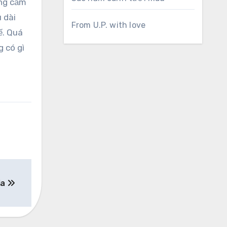
ẳng cảm
 dài
From U.P. with love
ế. Quá
 có gì
ia