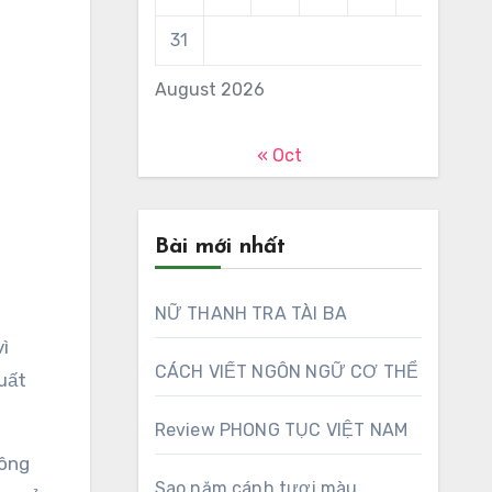
31
August 2026
« Oct
Bài mới nhất
NỮ THANH TRA TÀI BA
vì
CÁCH VIẾT NGÔN NGỮ CƠ THỂ
uất
Review PHONG TỤC VIỆT NAM
hông
Sao năm cánh tươi màu