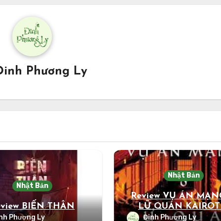
Đinh Phương Ly
Nhật Bản
Nhật Bản
Review VỤ ÁN MẠN
eview BIẾN THÂN
LỮ QUÁN KAIROT
nh Phương Ly
Đinh Phương Ly