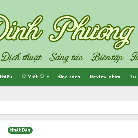
 thiệu
♡ Viết ♡
Đọc sách
Review phim
Tư 
Nhật Bản