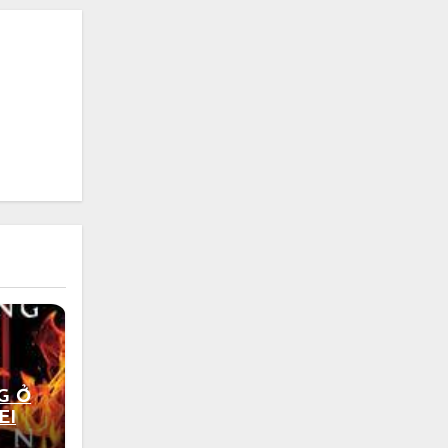
G Ở
EI