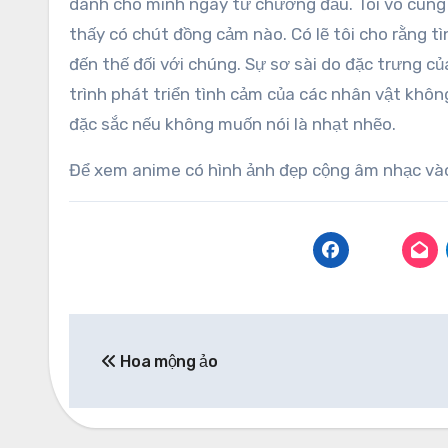
dành cho mình ngay từ chương đầu. Tôi vô cùng
thấy có chút đồng cảm nào. Có lẽ tôi cho rằng tì
đến thế đối với chúng. Sự sơ sài do đặc trưng của
trình phát triển tình cảm của các nhân vật khô
đặc sắc nếu không muốn nói là nhạt nhẽo.
Để xem anime có hình ảnh đẹp cộng âm nhạc vào s
Post
Hoa mộng ảo
navigation