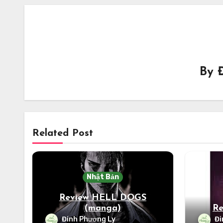
By
Related Post
Nhật Bản
Review HELL DOGS
(manga)
R
Đinh Phương Ly
Đi