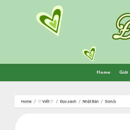
Skip
to
content
Home
Giới
Home
♡ Viết ♡
Đọc sách
Nhật Bản
5cm/s