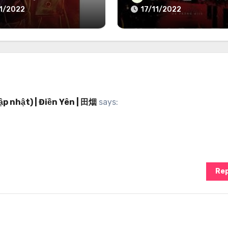
11/2022
17/11/2022
ập nhật) | Điền Yên | 田烟
says:
Rep