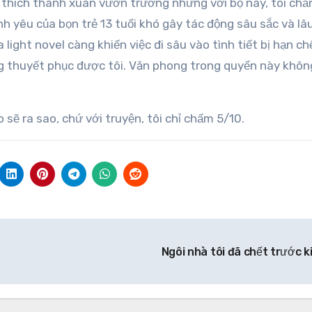
 thích thanh xuân vườn trường nhưng với bộ này, tôi ch
nh yêu của bọn trẻ 13 tuổi khó gây tác động sâu sắc và lâu
 light novel càng khiến việc đi sâu vào tình tiết bị hạn ch
ng thuyết phục được tôi. Văn phong trong quyển này không
ẽ ra sao, chứ với truyện, tôi chỉ chấm 5/10.
Ngôi nhà tôi đã chết trước k