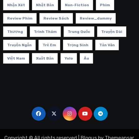
Nhận Xét
Nhật Bản
Non-Fiction
Phim
Review Phim
Review Sách
Review_dammy
Thương
Trinh Thám
Trung Quốc
Truyện Dài
Truyện Ngắn
Trẻ Em
Trọng Sinh
Tản Văn
Việt Nam
Xuất Bản
Yolo
Âu
Copyright © All rights reserved
|
Blogus
by
Themeansar
.