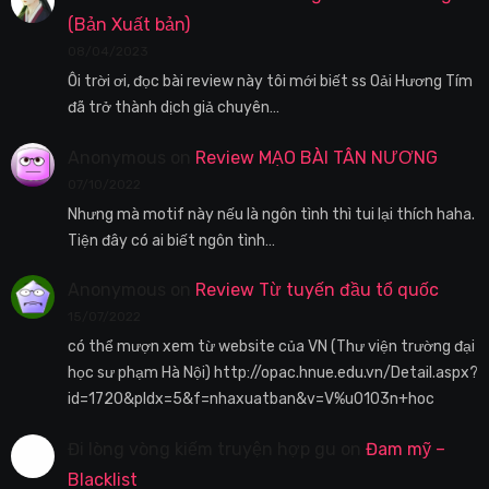
(Bản Xuất bản)
08/04/2023
Ôi trời ơi, đọc bài review này tôi mới biết ss Oải Hương Tím
đã trở thành dịch giả chuyên…
Anonymous
on
Review MẠO BÀI TÂN NƯƠNG
07/10/2022
Nhưng mà motif này nếu là ngôn tình thì tui lại thích haha.
Tiện đây có ai biết ngôn tình…
Anonymous
on
Review Từ tuyến đầu tổ quốc
15/07/2022
có thể mượn xem từ website của VN (Thư viện trường đại
học sư phạm Hà Nội) http://opac.hnue.edu.vn/Detail.aspx?
id=1720&pIdx=5&f=nhaxuatban&v=V%u0103n+hoc
Đi lòng vòng kiếm truyện hợp gu
on
Đam mỹ –
Blacklist