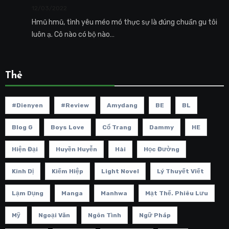
12/03/2022
Hmũ hmũ, tình yêu méo mó thực sự là đúng chuẩn gu tôi
luôn ạ. Cô nào có bộ nào…
Thẻ
#dienyen
#review
Amydang
BE
BL
Blog G
Boys Love
Cổ Trang
Dammy
HE
Hiện Đại
Huyền Huyễn
Hài
Học Đường
Kinh Dị
Kiếm Hiệp
Light Novel
Lý Thuyết Viết
Lạm Dụng
Manga
Manhwa
Mạt Thế. Phiêu Lưu
Mỹ
Ngoại Văn
Ngôn Tình
Ngữ Pháp