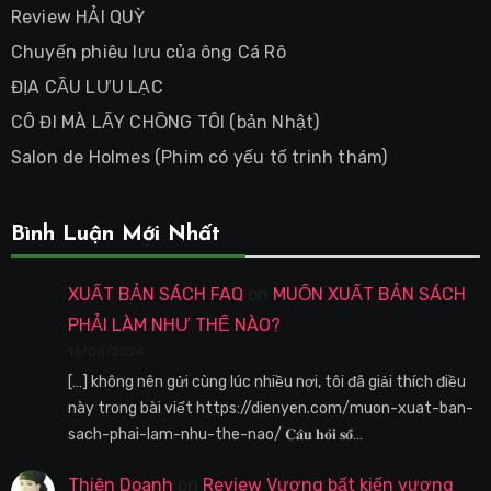
Review HẢI QUỲ
Chuyến phiêu lưu của ông Cá Rô
ĐỊA CẦU LƯU LẠC
CÔ ĐI MÀ LẤY CHỒNG TÔI (bản Nhật)
Salon de Holmes (Phim có yếu tố trinh thám)
Bình Luận Mới Nhất
XUẤT BẢN SÁCH FAQ
on
MUỐN XUẤT BẢN SÁCH
PHẢI LÀM NHƯ THẾ NÀO?
16/08/2024
[…] không nên gửi cùng lúc nhiều nơi, tôi đã giải thích điều
này trong bài viết https://dienyen.com/muon-xuat-ban-
sach-phai-lam-nhu-the-nao/ 𝐂𝐚̂𝐮 𝐡𝐨̉𝐢 𝐬𝐨̂́…
Thiên Doanh
on
Review Vương bất kiến vương