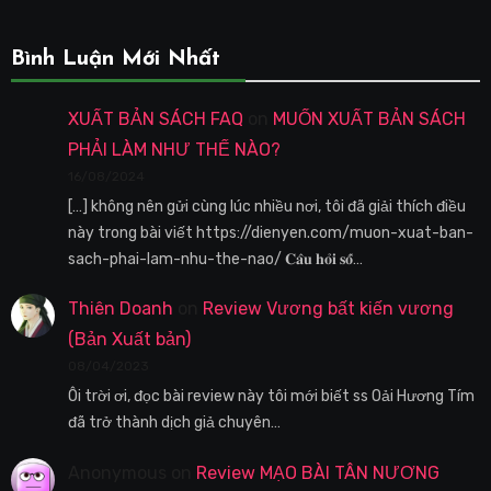
Bình Luận Mới Nhất
XUẤT BẢN SÁCH FAQ
on
MUỐN XUẤT BẢN SÁCH
PHẢI LÀM NHƯ THẾ NÀO?
16/08/2024
[…] không nên gửi cùng lúc nhiều nơi, tôi đã giải thích điều
này trong bài viết https://dienyen.com/muon-xuat-ban-
sach-phai-lam-nhu-the-nao/ 𝐂𝐚̂𝐮 𝐡𝐨̉𝐢 𝐬𝐨̂́…
Thiên Doanh
on
Review Vương bất kiến vương
(Bản Xuất bản)
08/04/2023
Ôi trời ơi, đọc bài review này tôi mới biết ss Oải Hương Tím
đã trở thành dịch giả chuyên…
Anonymous
on
Review MẠO BÀI TÂN NƯƠNG