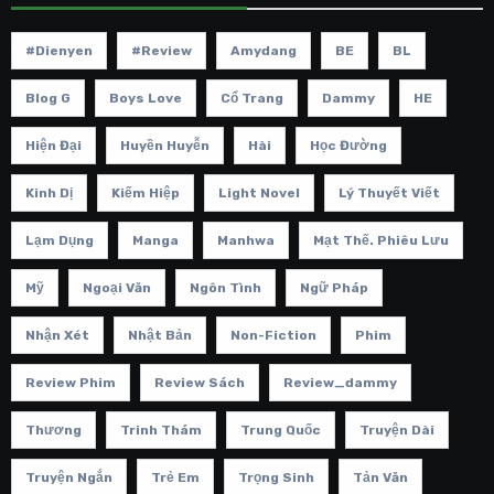
#dienyen
#review
Amydang
BE
BL
Blog G
Boys Love
Cổ Trang
Dammy
HE
Hiện Đại
Huyền Huyễn
Hài
Học Đường
Kinh Dị
Kiếm Hiệp
Light Novel
Lý Thuyết Viết
Lạm Dụng
Manga
Manhwa
Mạt Thế. Phiêu Lưu
Mỹ
Ngoại Văn
Ngôn Tình
Ngữ Pháp
Nhận Xét
Nhật Bản
Non-Fiction
Phim
Review Phim
Review Sách
Review_dammy
Thương
Trinh Thám
Trung Quốc
Truyện Dài
Truyện Ngắn
Trẻ Em
Trọng Sinh
Tản Văn