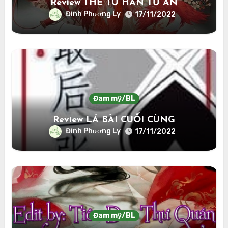
Review THẾ TỬ HÀN TƯ ÂN
Đinh Phương Ly
17/11/2022
Đam mỹ/BL
Review LÁ BÀI CUỐI CÙNG
Đinh Phương Ly
17/11/2022
Đam mỹ/BL