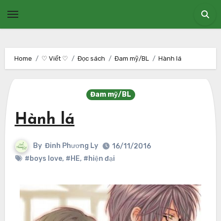
Skip
to
content
Home
♡ Viết ♡
Đọc sách
Đam mỹ/BL
Hành lá
Đam mỹ/BL
Hành lá
By
Đinh Phương Ly
16/11/2016
#boys love
,
#HE
,
#hiện đại