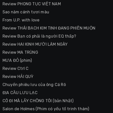
Review PHONG TỤC VIỆT NAM
Sao năm cánh tươi màu
From U.P. with love
Review THÁI BẠCH KIM TINH ĐANG PHIỀN MUỘN
Review Bạn có phải là người EQ thấp?
Review HAI KINH MƯỜI LĂM NGÀY
Review MA TRÙNG
MƯA ĐỎ (phim)
Review Ctrl C
Review HẢI QUỲ
Chuyến phiêu lưu của ông Cá Rô
ĐỊA CẦU LƯU LẠC
CÔ ĐI MÀ LẤY CHỒNG TÔI (bản Nhật)
Salon de Holmes (Phim có yếu tố trinh thám)