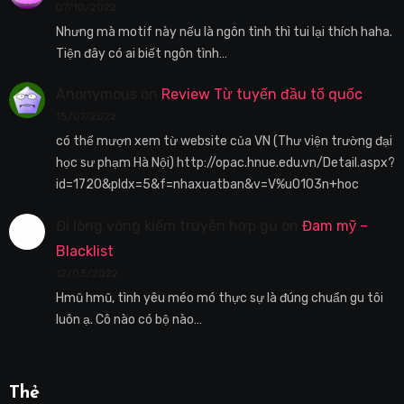
07/10/2022
Nhưng mà motif này nếu là ngôn tình thì tui lại thích haha.
Tiện đây có ai biết ngôn tình…
Anonymous
on
Review Từ tuyến đầu tổ quốc
15/07/2022
có thể mượn xem từ website của VN (Thư viện trường đại
học sư phạm Hà Nội) http://opac.hnue.edu.vn/Detail.aspx?
id=1720&pIdx=5&f=nhaxuatban&v=V%u0103n+hoc
Đi lòng vòng kiếm truyện hợp gu
on
Đam mỹ –
Blacklist
12/03/2022
Hmũ hmũ, tình yêu méo mó thực sự là đúng chuẩn gu tôi
luôn ạ. Cô nào có bộ nào…
Thẻ