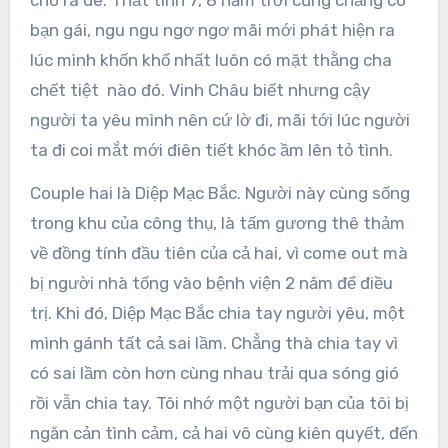
cho ra de. Thất tình 7, 8 năm trời cũng chẳng có
bạn gái, ngu ngu ngơ ngơ mãi mới phát hiện ra
lúc mình khốn khổ nhất luôn có mặt thằng cha
chết tiệt nào đó. Vinh Châu biết nhưng cậy
người ta yêu mình nên cứ lờ đi, mãi tới lúc người
ta đi coi mắt mới điên tiết khóc ầm lên tỏ tình.
Couple hai là Diệp Mạc Bắc. Người này cùng sống
trong khu của công thụ, là tấm gương thê thảm
về đồng tính đầu tiên của cả hai, vì come out mà
bị người nhà tống vào bệnh viện 2 năm để điều
trị. Khi đó, Diệp Mạc Bắc chia tay người yêu, một
mình gánh tất cả sai lầm. Chẳng thà chia tay vì
có sai lầm còn hơn cùng nhau trải qua sóng gió
rồi vẫn chia tay. Tôi nhớ một người bạn của tôi bị
ngăn cản tình cảm, cả hai vô cùng kiên quyết, đến